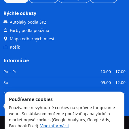
Rýchle odkazy
Autolaky podľa ŠPZ
Farby podľa použitia
Mapa odberných miest
Košík
Informácie
Po – Pi
10:00 – 17:00
So
09:00 – 12:00
Ne
Zatvorené
Používame cookies
Doprava
Platba
Obchodné podmienky
GDPR
Používame nevyhnutné cookies na správne fungovanie
webu. So súhlasom môžeme používať aj analytické a
marketingové cookies (Google Analytics, Google Ads,
Facebook Pixel).
Viac informácií
©
2026
TvojaFarba.sk • Všetky práva vyhradené