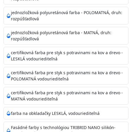
Príprava povrchu
Povrchy musia byť hladké, čisté, suché, zbavené prachu,
jednozložková polyuretánová farba - POLOMATNÁ, druh:
rozpúšťadlová
mastnoty, solí a materiálov so zlou priľnavosťou. Otvory
alebo trhliny vyplňte
jednozložková polyuretánová farba - MATNÁ, druh:
akrylovým tmelom Acrylic putty, Visto alebo Acrylic light
rozpúšťadlová
putty a prebrúste. Nové alebo porézne povrchy natreté
menej kvalitnými farbami
certifikovná farba pre styk s potravinami na kov a drevo -
vždy penetrujte. Odporúčané penetračné nátery
LESKLÁ vodouriediteľná
Acrylan Unco, Gypsum board alebo Vitex Primer 100% a
na škvrny použite Blanco eco
certifikovná farba pre styk s potravinami na kov a drevo -
riediteľné vodou.
POLOMATNÁ vodouriediteľná
certifikovná farba pre styk s potravinami na kov a drevo -
Skladovanie
MATNÁ vodouriediteľná
48 mesiacov v orig. uzavretých obaloch medzi 5°C až
25°C
farba na obkladačky LESKLÁ, vodouriediteľná
Fasádné farby s technológiou TRIBRID NANO silikón-