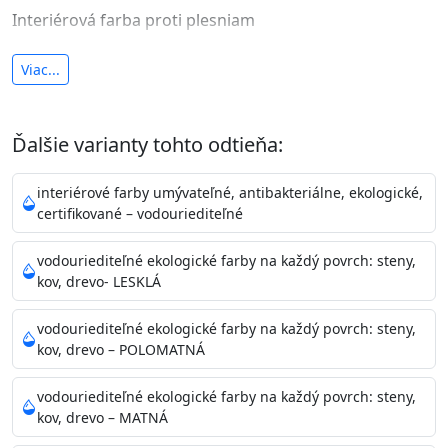
Interiérová farba proti plesniam
antibakteriálna a umývateľná
Viac...
vysoká krycia schopnosť a výdatnosť
Je interiérová protiplesňová farba s iónmi
Ďalšie varianty tohto odtieňa:
striebra.
Vďaka svojmu špeciálnemu zloženiu
znižuje (o 99,9%) množstvo baktérií na povrchu náteru.
interiérové farby umývateľné, antibakteriálne, ekologické,
Preto je
vhodná na nátery priestor s
certifikované – vodouriediteľné
vysokými nárokmi na hygienickú čistotu ako sú
nemocnice, pôrodnice, operačné
vodouriediteľné ekologické farby na každý povrch: steny,
kov, drevo- LESKLÁ
sály, potravinárske priestory, detské izby, školy,
škôlky, telocvične, a samozrejme je
vodouriediteľné ekologické farby na každý povrch: steny,
vhodná aj do bežných priestorov.
Je plne umývateľná
kov, drevo – POLOMATNÁ
(trieda 2 podľa EN 13300) pri
zachovaní priedušnosti vodných pár z natretých
vodouriediteľné ekologické farby na každý povrch: steny,
povrchov. Má vynikajúcu kryciu schopnosť,
kov, drevo – MATNÁ
vysokú výdatnosť a výborný rozliv. Je možné ju tónovať v