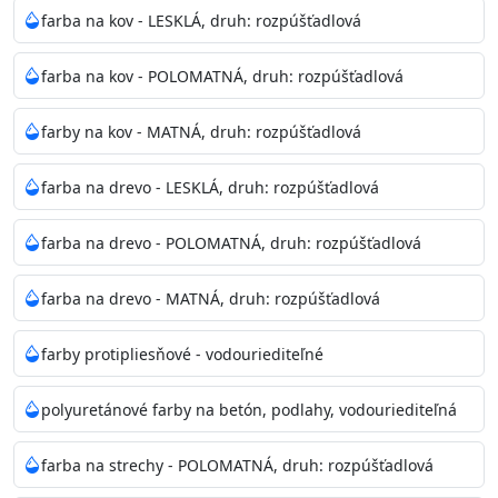
bohatej škále odtieňov.
farba na kov - LESKLÁ, druh: rozpúšťadlová
Odtieň
: Biela + je možné tónovať podľa RAL, NCS,
farba na kov - POLOMATNÁ, druh: rozpúšťadlová
Pantone
farby na kov - MATNÁ, druh: rozpúšťadlová
Informácie k aplikácií
farba na drevo - LESKLÁ, druh: rozpúšťadlová
Pred použitím farbu narieďte do 10% vodou podľa
spôsobu aplikácie. Dobre premiešajte a občas opakujte
farba na drevo - POLOMATNÁ, druh: rozpúšťadlová
aj počas náteru. Naneste jednu
vrstvu štetcom, valčekom alebo striekacou pištoľou
farba na drevo - MATNÁ, druh: rozpúšťadlová
farba zasychá na dotyk po 30-60min./23°C po
dokonalom preschnutí minimálne 3-
farby protipliesňové - vodouriediteľné
4hod/23°C je možné aplikovať ďalšiu vrstvu náteru.
Doba schnutia je závislá na poveternostných
polyuretánové farby na betón, podlahy, vodouriediteľná
podmienkach s vyššou vlhkosťou a nižšou
teplotou sa doba schnutia predlžuje.
farba na strechy - POLOMATNÁ, druh: rozpúšťadlová