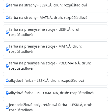
Neaplikujte pri teplote pod 5°C a nad teplotu 35°C alebo
farba na strechy - LESKLÁ, druh: rozpúšťadlová
pri relatívnej vlhkosti nad 80%.
farba na strechy - MATNÁ, druh: rozpúšťadlová
Nepoužitá farba vyžaduje špeciálne zaobchádzanie na
farba na priemyselné stroje - LESKLÁ, druh:
bezpečnú likvidáciu.
rozpúšťadlová
Riedenie
farba na priemyselné stroje - MATNÁ, druh:
: do 10% vodou, podľa spôsobu aplikácie
rozpúšťadlová
Doba schnutia na dotyk
: 30-60 minut
Doba na druhý náter
: 3-4 hodiny
farba na priemyselné stroje - POLOMATNÁ, druh:
Balenie
: 750ml, 1l, 3l, 9l, 15l
rozpúšťadlová
Výdatnosť na jednu vrstvu
: 13-16 m2/l
Aplikácia
: štetec, valček, striekacia pištoľ
alkydová farba - LESKLÁ, druh: rozpúšťadlová
Povrchová úprava
: 1
Je možné tónovať v systéme Colorfull
: áno
alkydová farba - POLOMATNÁ, druh: rozpúšťadlová
Merná hmotnosť
: 1,54 ± 0,02 Kg / L (ISO 2811)
Čistenie
: vodou
jednozložková polyuretánová farba - LESKLÁ, druh:
rozpúšťadlová