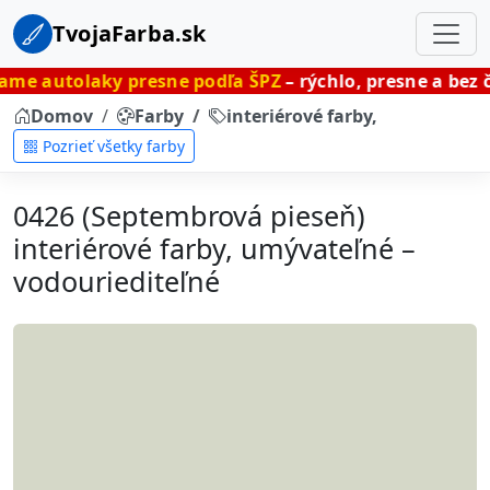
TvojaFarba.sk
y presne podľa ŠPZ
– rýchlo, presne a bez čakania.
Domov
Farby
interiérové farby, umývateľné
Pozrieť všetky farby
0426 (Septembrová pieseň)
interiérové farby, umývateľné –
vodouriediteľné