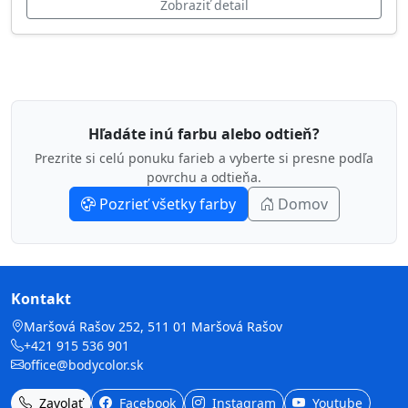
Zobraziť detail
Hľadáte inú farbu alebo odtieň?
Prezrite si celú ponuku farieb a vyberte si presne podľa
povrchu a odtieňa.
Pozrieť všetky farby
Domov
Kontakt
Maršová Rašov 252, 511 01 Maršová Rašov
+421 915 536 901
office@bodycolor.sk
Zavolať
Facebook
Instagram
Youtube