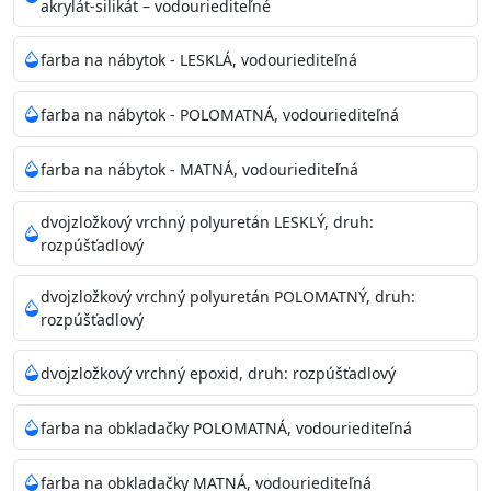
akrylát-silikát – vodouriediteľné
farba na nábytok - LESKLÁ, vodouriediteľná
farba na nábytok - POLOMATNÁ, vodouriediteľná
farba na nábytok - MATNÁ, vodouriediteľná
dvojzložkový vrchný polyuretán LESKLÝ, druh:
rozpúšťadlový
dvojzložkový vrchný polyuretán POLOMATNÝ, druh:
rozpúšťadlový
dvojzložkový vrchný epoxid, druh: rozpúšťadlový
farba na obkladačky POLOMATNÁ, vodouriediteľná
farba na obkladačky MATNÁ, vodouriediteľná