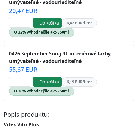
umývateľné - vodouriediteľné
20,47 EUR
+ Do košíka
6,82 EUR/liter
O 32% výhodnejšie ako 750ml
0426 September Song 9L interiérové farby,
umývateľné - vodouriediteľné
55,67 EUR
+ Do košíka
6,19 EUR/liter
O 38% výhodnejšie ako 750ml
Popis produktu:
Vitex Vito Plus