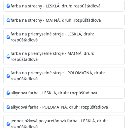
Neaplikujte pri teplote pod 5°C a nad teplotu 35°C alebo
farba na strechy - LESKLÁ, druh: rozpúšťadlová
pri relatívnej vlhkosti nad 80%.
farba na strechy - MATNÁ, druh: rozpúšťadlová
Nepoužitá farba vyžaduje špeciálne zaobchádzanie na
farba na priemyselné stroje - LESKLÁ, druh:
bezpečnú likvidáciu.
rozpúšťadlová
Riedenie
farba na priemyselné stroje - MATNÁ, druh:
: do 10% vodou, podľa spôsobu aplikácie
rozpúšťadlová
Doba schnutia na dotyk
: 30-60 minut
Doba na druhý náter
: 3-4 hodiny
farba na priemyselné stroje - POLOMATNÁ, druh:
Balenie
: 750ml, 1l, 3l, 9l, 15l
rozpúšťadlová
Výdatnosť na jednu vrstvu
: 13-16 m2/l
Aplikácia
: štetec, valček, striekacia pištoľ
alkydová farba - LESKLÁ, druh: rozpúšťadlová
Povrchová úprava
: 1
Je možné tónovať v systéme Colorfull
: áno
alkydová farba - POLOMATNÁ, druh: rozpúšťadlová
Merná hmotnosť
: 1,54 ± 0,02 Kg / L (ISO 2811)
Čistenie
: vodou
jednozložková polyuretánová farba - LESKLÁ, druh:
rozpúšťadlová