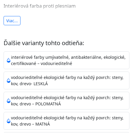
Interiérová farba proti plesniam
antibakteriálna a umývateľná
Viac...
vysoká krycia schopnosť a výdatnosť
Je interiérová protiplesňová farba s iónmi
Ďalšie varianty tohto odtieňa:
striebra.
Vďaka svojmu špeciálnemu zloženiu
znižuje (o 99,9%) množstvo baktérií na povrchu náteru.
interiérové farby umývateľné, antibakteriálne, ekologické,
Preto je
vhodná na nátery priestor s
certifikované – vodouriediteľné
vysokými nárokmi na hygienickú čistotu ako sú
nemocnice, pôrodnice, operačné
vodouriediteľné ekologické farby na každý povrch: steny,
kov, drevo- LESKLÁ
sály, potravinárske priestory, detské izby, školy,
škôlky, telocvične, a samozrejme je
vodouriediteľné ekologické farby na každý povrch: steny,
vhodná aj do bežných priestorov.
Je plne umývateľná
kov, drevo – POLOMATNÁ
(trieda 2 podľa EN 13300) pri
zachovaní priedušnosti vodných pár z natretých
vodouriediteľné ekologické farby na každý povrch: steny,
povrchov. Má vynikajúcu kryciu schopnosť,
kov, drevo – MATNÁ
vysokú výdatnosť a výborný rozliv. Je možné ju tónovať v