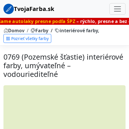
TvojaFarba.sk
ky presne podľa ŠPZ
– rýchlo, presne a bez čakania.
Domov
Farby
interiérové farby, umývateľné
Pozrieť všetky farby
0769 (Pozemské šťastie) interiérové
farby, umývateľné –
vodouriediteľné