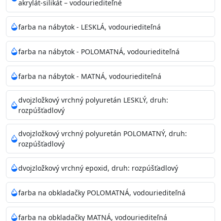
akrylát-silikát – vodouriediteľné
farba na nábytok - LESKLÁ, vodouriediteľná
farba na nábytok - POLOMATNÁ, vodouriediteľná
farba na nábytok - MATNÁ, vodouriediteľná
dvojzložkový vrchný polyuretán LESKLÝ, druh:
rozpúšťadlový
dvojzložkový vrchný polyuretán POLOMATNÝ, druh:
rozpúšťadlový
dvojzložkový vrchný epoxid, druh: rozpúšťadlový
farba na obkladačky POLOMATNÁ, vodouriediteľná
farba na obkladačky MATNÁ, vodouriediteľná