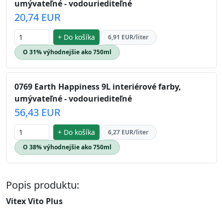
umývateľné - vodouriediteľné
20,74 EUR
+ Do košíka
6,91 EUR/liter
O 31% výhodnejšie ako 750ml
0769 Earth Happiness 9L interiérové farby,
umývateľné - vodouriediteľné
56,43 EUR
+ Do košíka
6,27 EUR/liter
O 38% výhodnejšie ako 750ml
Popis produktu:
Vitex Vito Plus