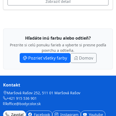
Zobraziť detail
Hľadáte inú farbu alebo odtieň?
Prezrite si celú ponuku farieb a vyberte si presne podľa
povrchu a odtieňa.
Pozrieť všetky farby
Domov
Kontakt
Maršová Rašov 252, 511 01 Maršová Rašov
+421 915 536 901
office@bodycolor.sk
Zavolať
Facebook
Instagram
Youtube