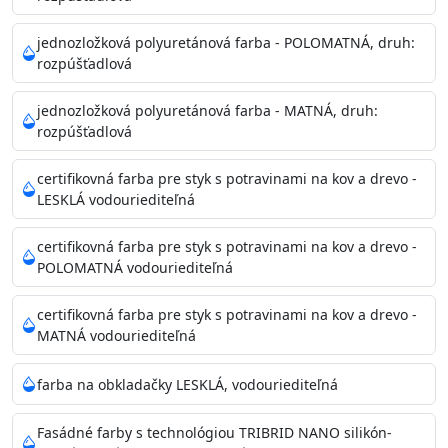
Príprava povrchu
Povrchy musia byť hladké, čisté, suché, zbavené prachu,
jednozložková polyuretánová farba - POLOMATNÁ, druh:
rozpúšťadlová
mastnoty, solí a materiálov so zlou priľnavosťou. Otvory
alebo trhliny vyplňte
jednozložková polyuretánová farba - MATNÁ, druh:
akrylovým tmelom Acrylic putty, Visto alebo Acrylic light
rozpúšťadlová
putty a prebrúste. Nové alebo porézne povrchy natreté
menej kvalitnými farbami
certifikovná farba pre styk s potravinami na kov a drevo -
vždy penetrujte. Odporúčané penetračné nátery
LESKLÁ vodouriediteľná
Acrylan Unco, Gypsum board alebo Vitex Primer 100% a
na škvrny použite Blanco eco
certifikovná farba pre styk s potravinami na kov a drevo -
riediteľné vodou.
POLOMATNÁ vodouriediteľná
certifikovná farba pre styk s potravinami na kov a drevo -
Skladovanie
MATNÁ vodouriediteľná
48 mesiacov v orig. uzavretých obaloch medzi 5°C až
25°C
farba na obkladačky LESKLÁ, vodouriediteľná
Fasádné farby s technológiou TRIBRID NANO silikón-