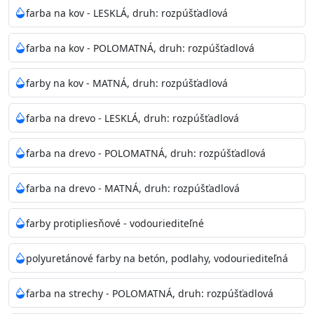
bohatej škále odtieňov.
farba na kov - LESKLÁ, druh: rozpúšťadlová
Odtieň
: Biela + je možné tónovať podľa RAL, NCS,
farba na kov - POLOMATNÁ, druh: rozpúšťadlová
Pantone
farby na kov - MATNÁ, druh: rozpúšťadlová
Informácie k aplikácií
farba na drevo - LESKLÁ, druh: rozpúšťadlová
Pred použitím farbu narieďte do 10% vodou podľa
spôsobu aplikácie. Dobre premiešajte a občas opakujte
farba na drevo - POLOMATNÁ, druh: rozpúšťadlová
aj počas náteru. Naneste jednu
vrstvu štetcom, valčekom alebo striekacou pištoľou
farba na drevo - MATNÁ, druh: rozpúšťadlová
farba zasychá na dotyk po 30-60min./23°C po
dokonalom preschnutí minimálne 3-
farby protipliesňové - vodouriediteľné
4hod/23°C je možné aplikovať ďalšiu vrstvu náteru.
Doba schnutia je závislá na poveternostných
polyuretánové farby na betón, podlahy, vodouriediteľná
podmienkach s vyššou vlhkosťou a nižšou
teplotou sa doba schnutia predlžuje.
farba na strechy - POLOMATNÁ, druh: rozpúšťadlová