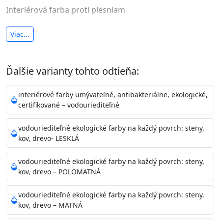
Interiérová farba proti plesniam
antibakteriálna a umývateľná
Viac...
vysoká krycia schopnosť a výdatnosť
Je interiérová protiplesňová farba s iónmi
Ďalšie varianty tohto odtieňa:
striebra.
Vďaka svojmu špeciálnemu zloženiu
znižuje (o 99,9%) množstvo baktérií na povrchu náteru.
interiérové farby umývateľné, antibakteriálne, ekologické,
Preto je
vhodná na nátery priestor s
certifikované – vodouriediteľné
vysokými nárokmi na hygienickú čistotu ako sú
nemocnice, pôrodnice, operačné
vodouriediteľné ekologické farby na každý povrch: steny,
kov, drevo- LESKLÁ
sály, potravinárske priestory, detské izby, školy,
škôlky, telocvične, a samozrejme je
vodouriediteľné ekologické farby na každý povrch: steny,
vhodná aj do bežných priestorov.
Je plne umývateľná
kov, drevo – POLOMATNÁ
(trieda 2 podľa EN 13300) pri
zachovaní priedušnosti vodných pár z natretých
vodouriediteľné ekologické farby na každý povrch: steny,
povrchov. Má vynikajúcu kryciu schopnosť,
kov, drevo – MATNÁ
vysokú výdatnosť a výborný rozliv. Je možné ju tónovať v