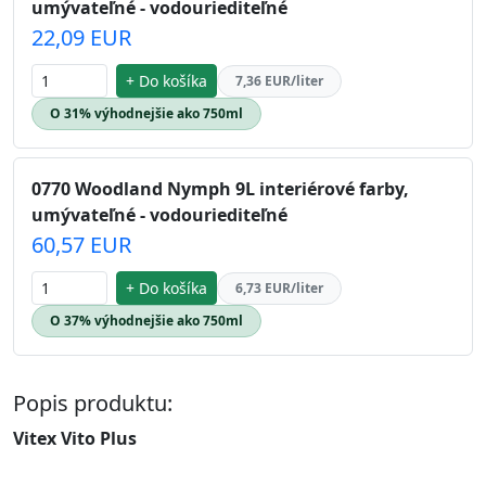
umývateľné - vodouriediteľné
22,09 EUR
+ Do košíka
7,36 EUR/liter
O 31% výhodnejšie ako 750ml
0770 Woodland Nymph 9L interiérové farby,
umývateľné - vodouriediteľné
60,57 EUR
+ Do košíka
6,73 EUR/liter
O 37% výhodnejšie ako 750ml
Popis produktu:
Vitex Vito Plus