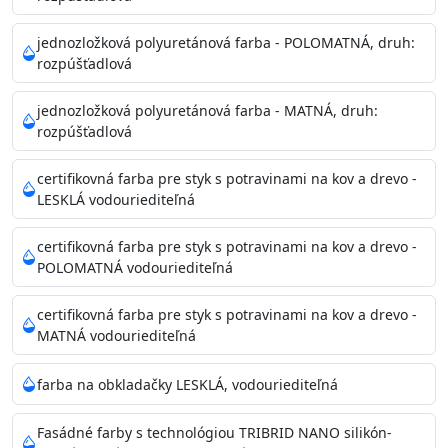
Príprava povrchu
Povrchy musia byť hladké, čisté, suché, zbavené prachu,
jednozložková polyuretánová farba - POLOMATNÁ, druh:
rozpúšťadlová
mastnoty, solí a materiálov so zlou priľnavosťou. Otvory
alebo trhliny vyplňte
jednozložková polyuretánová farba - MATNÁ, druh:
akrylovým tmelom Acrylic putty, Visto alebo Acrylic light
rozpúšťadlová
putty a prebrúste. Nové alebo porézne povrchy natreté
menej kvalitnými farbami
certifikovná farba pre styk s potravinami na kov a drevo -
vždy penetrujte. Odporúčané penetračné nátery
LESKLÁ vodouriediteľná
Acrylan Unco, Gypsum board alebo Vitex Primer 100% a
na škvrny použite Blanco eco
certifikovná farba pre styk s potravinami na kov a drevo -
riediteľné vodou.
POLOMATNÁ vodouriediteľná
certifikovná farba pre styk s potravinami na kov a drevo -
Skladovanie
MATNÁ vodouriediteľná
48 mesiacov v orig. uzavretých obaloch medzi 5°C až
25°C
farba na obkladačky LESKLÁ, vodouriediteľná
Fasádné farby s technológiou TRIBRID NANO silikón-