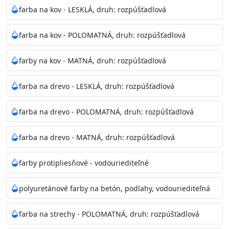
bohatej škále odtieňov.
farba na kov - LESKLÁ, druh: rozpúšťadlová
Odtieň
: Biela + je možné tónovať podľa RAL, NCS,
farba na kov - POLOMATNÁ, druh: rozpúšťadlová
Pantone
farby na kov - MATNÁ, druh: rozpúšťadlová
Informácie k aplikácií
farba na drevo - LESKLÁ, druh: rozpúšťadlová
Pred použitím farbu narieďte do 10% vodou podľa
spôsobu aplikácie. Dobre premiešajte a občas opakujte
farba na drevo - POLOMATNÁ, druh: rozpúšťadlová
aj počas náteru. Naneste jednu
vrstvu štetcom, valčekom alebo striekacou pištoľou
farba na drevo - MATNÁ, druh: rozpúšťadlová
farba zasychá na dotyk po 30-60min./23°C po
dokonalom preschnutí minimálne 3-
farby protipliesňové - vodouriediteľné
4hod/23°C je možné aplikovať ďalšiu vrstvu náteru.
Doba schnutia je závislá na poveternostných
polyuretánové farby na betón, podlahy, vodouriediteľná
podmienkach s vyššou vlhkosťou a nižšou
teplotou sa doba schnutia predlžuje.
farba na strechy - POLOMATNÁ, druh: rozpúšťadlová