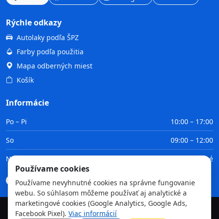
Rýchle odkazy
Autolaky podľa ŠPZ
Farby podľa použitia
Mapa odberných miest
Košík
Informácie
Po – Pi
10:00 – 17:00
So
09:00 – 12:00
Ne
Zatvorené
Používame cookies
Doprava
Platba
Obchodné podmienky
GDPR
Používame nevyhnutné cookies na správne fungovanie
webu. So súhlasom môžeme používať aj analytické a
marketingové cookies (Google Analytics, Google Ads,
Facebook Pixel).
Viac informácií
©
2026
TvojaFarba.sk • Všetky práva vyhradené