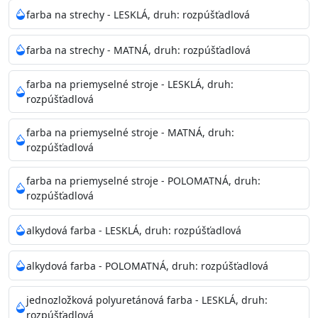
Neaplikujte pri teplote pod 5°C a nad teplotu 35°C alebo
farba na strechy - LESKLÁ, druh: rozpúšťadlová
pri relatívnej vlhkosti nad 80%.
farba na strechy - MATNÁ, druh: rozpúšťadlová
Nepoužitá farba vyžaduje špeciálne zaobchádzanie na
farba na priemyselné stroje - LESKLÁ, druh:
bezpečnú likvidáciu.
rozpúšťadlová
Riedenie
farba na priemyselné stroje - MATNÁ, druh:
: do 10% vodou, podľa spôsobu aplikácie
rozpúšťadlová
Doba schnutia na dotyk
: 30-60 minut
Doba na druhý náter
: 3-4 hodiny
farba na priemyselné stroje - POLOMATNÁ, druh:
Balenie
: 750ml, 1l, 3l, 9l, 15l
rozpúšťadlová
Výdatnosť na jednu vrstvu
: 13-16 m2/l
Aplikácia
: štetec, valček, striekacia pištoľ
alkydová farba - LESKLÁ, druh: rozpúšťadlová
Povrchová úprava
: 1
Je možné tónovať v systéme Colorfull
: áno
alkydová farba - POLOMATNÁ, druh: rozpúšťadlová
Merná hmotnosť
: 1,54 ± 0,02 Kg / L (ISO 2811)
Čistenie
: vodou
jednozložková polyuretánová farba - LESKLÁ, druh:
rozpúšťadlová