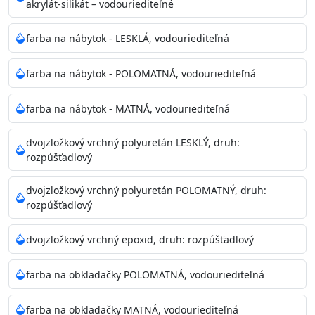
akrylát-silikát – vodouriediteľné
farba na nábytok - LESKLÁ, vodouriediteľná
farba na nábytok - POLOMATNÁ, vodouriediteľná
farba na nábytok - MATNÁ, vodouriediteľná
dvojzložkový vrchný polyuretán LESKLÝ, druh:
rozpúšťadlový
dvojzložkový vrchný polyuretán POLOMATNÝ, druh:
rozpúšťadlový
dvojzložkový vrchný epoxid, druh: rozpúšťadlový
farba na obkladačky POLOMATNÁ, vodouriediteľná
farba na obkladačky MATNÁ, vodouriediteľná