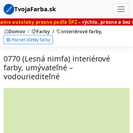
TvojaFarba.sk
y presne podľa ŠPZ
– rýchlo, presne a bez čakania.
Domov
Farby
interiérové farby, umývateľné
Pozrieť všetky farby
0770 (Lesná nimfa) interiérové
farby, umývateľné –
vodouriediteľné