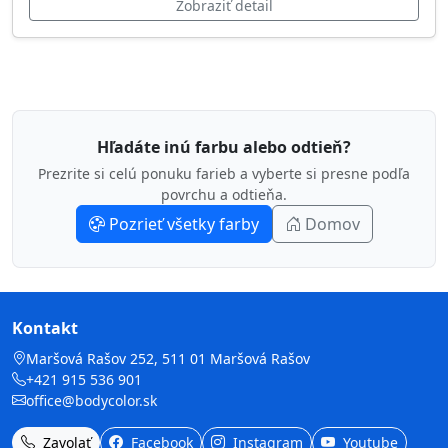
Zobraziť detail
Hľadáte inú farbu alebo odtieň?
Prezrite si celú ponuku farieb a vyberte si presne podľa
povrchu a odtieňa.
Pozrieť všetky farby
Domov
Kontakt
Maršová Rašov 252, 511 01 Maršová Rašov
+421 915 536 901
office@bodycolor.sk
Zavolať
Facebook
Instagram
Youtube