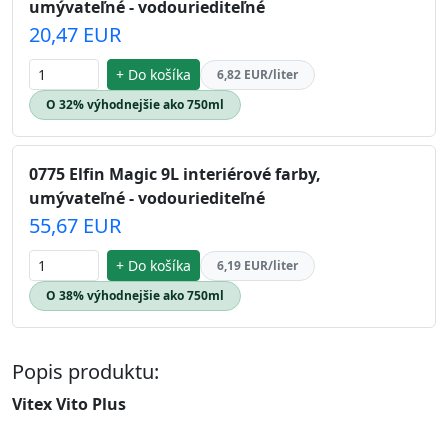
umývateľné - vodouriediteľné
20,47 EUR
+ Do košíka
6,82 EUR/liter
O 32% výhodnejšie ako 750ml
0775 Elfin Magic 9L interiérové farby,
umývateľné - vodouriediteľné
55,67 EUR
+ Do košíka
6,19 EUR/liter
O 38% výhodnejšie ako 750ml
Popis produktu:
Vitex Vito Plus