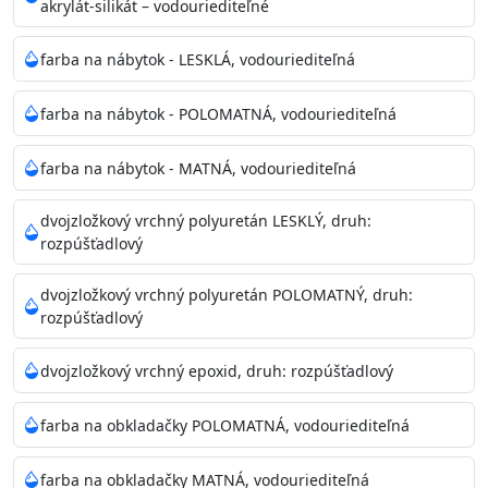
akrylát-silikát – vodouriediteľné
farba na nábytok - LESKLÁ, vodouriediteľná
farba na nábytok - POLOMATNÁ, vodouriediteľná
farba na nábytok - MATNÁ, vodouriediteľná
dvojzložkový vrchný polyuretán LESKLÝ, druh:
rozpúšťadlový
dvojzložkový vrchný polyuretán POLOMATNÝ, druh:
rozpúšťadlový
dvojzložkový vrchný epoxid, druh: rozpúšťadlový
farba na obkladačky POLOMATNÁ, vodouriediteľná
farba na obkladačky MATNÁ, vodouriediteľná