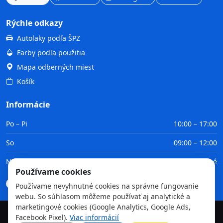
Rýchle odkazy
Autolaky podľa ŠPZ
Farby podľa použitia
Mapa odberných miest
Košík
Informácie
Po – Pi
10:00 – 17:00
So
09:00 – 12:00
Ne
Zatvorené
Používame cookies
Doprava
Platba
Obchodné podmienky
GDPR
Používame nevyhnutné cookies na správne fungovanie
webu. So súhlasom môžeme používať aj analytické a
marketingové cookies (Google Analytics, Google Ads,
Facebook Pixel).
Viac informácií
©
2026
TvojaFarba.sk • Všetky práva vyhradené