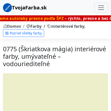
TvojaFarba.sk
y presne podľa ŠPZ
– rýchlo, presne a bez čakania.
Domov
Farby
interiérové farby, umývateľné
Pozrieť všetky farby
0775 (Škriatkova mágia) interiérové
farby, umývateľné –
vodouriediteľné