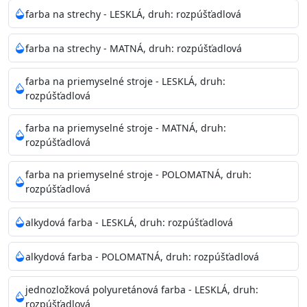
Neaplikujte pri teplote pod 5°C a nad teplotu 35°C alebo
farba na strechy - LESKLÁ, druh: rozpúšťadlová
pri relatívnej vlhkosti nad 80%.
farba na strechy - MATNÁ, druh: rozpúšťadlová
Nepoužitá farba vyžaduje špeciálne zaobchádzanie na
farba na priemyselné stroje - LESKLÁ, druh:
bezpečnú likvidáciu.
rozpúšťadlová
Riedenie
farba na priemyselné stroje - MATNÁ, druh:
: do 10% vodou, podľa spôsobu aplikácie
rozpúšťadlová
Doba schnutia na dotyk
: 30-60 minut
Doba na druhý náter
: 3-4 hodiny
farba na priemyselné stroje - POLOMATNÁ, druh:
Balenie
: 750ml, 1l, 3l, 9l, 15l
rozpúšťadlová
Výdatnosť na jednu vrstvu
: 13-16 m2/l
Aplikácia
: štetec, valček, striekacia pištoľ
alkydová farba - LESKLÁ, druh: rozpúšťadlová
Povrchová úprava
: 1
Je možné tónovať v systéme Colorfull
: áno
alkydová farba - POLOMATNÁ, druh: rozpúšťadlová
Merná hmotnosť
: 1,54 ± 0,02 Kg / L (ISO 2811)
Čistenie
: vodou
jednozložková polyuretánová farba - LESKLÁ, druh:
rozpúšťadlová