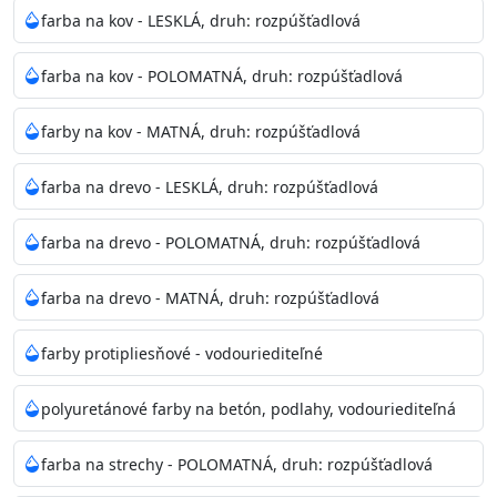
bohatej škále odtieňov.
farba na kov - LESKLÁ, druh: rozpúšťadlová
Odtieň
: Biela + je možné tónovať podľa RAL, NCS,
farba na kov - POLOMATNÁ, druh: rozpúšťadlová
Pantone
farby na kov - MATNÁ, druh: rozpúšťadlová
Informácie k aplikácií
farba na drevo - LESKLÁ, druh: rozpúšťadlová
Pred použitím farbu narieďte do 10% vodou podľa
spôsobu aplikácie. Dobre premiešajte a občas opakujte
farba na drevo - POLOMATNÁ, druh: rozpúšťadlová
aj počas náteru. Naneste jednu
vrstvu štetcom, valčekom alebo striekacou pištoľou
farba na drevo - MATNÁ, druh: rozpúšťadlová
farba zasychá na dotyk po 30-60min./23°C po
dokonalom preschnutí minimálne 3-
farby protipliesňové - vodouriediteľné
4hod/23°C je možné aplikovať ďalšiu vrstvu náteru.
Doba schnutia je závislá na poveternostných
polyuretánové farby na betón, podlahy, vodouriediteľná
podmienkach s vyššou vlhkosťou a nižšou
teplotou sa doba schnutia predlžuje.
farba na strechy - POLOMATNÁ, druh: rozpúšťadlová