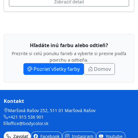
Zobraziť detail
Hľadáte inú farbu alebo odtieň?
Prezrite si celú ponuku farieb a vyberte si presne podľa
povrchu a odtieňa.
Pozrieť všetky farby
Domov
Kontakt
Maršová Rašov 252, 511 01 Maršová Rašov
+421 915 536 901
office@bodycolor.sk
Zavolať
Facebook
Instagram
Youtube