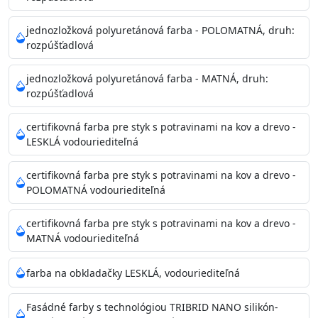
Príprava povrchu
Povrchy musia byť hladké, čisté, suché, zbavené prachu,
jednozložková polyuretánová farba - POLOMATNÁ, druh:
rozpúšťadlová
mastnoty, solí a materiálov so zlou priľnavosťou. Otvory
alebo trhliny vyplňte
jednozložková polyuretánová farba - MATNÁ, druh:
akrylovým tmelom Acrylic putty, Visto alebo Acrylic light
rozpúšťadlová
putty a prebrúste. Nové alebo porézne povrchy natreté
menej kvalitnými farbami
certifikovná farba pre styk s potravinami na kov a drevo -
vždy penetrujte. Odporúčané penetračné nátery
LESKLÁ vodouriediteľná
Acrylan Unco, Gypsum board alebo Vitex Primer 100% a
na škvrny použite Blanco eco
certifikovná farba pre styk s potravinami na kov a drevo -
riediteľné vodou.
POLOMATNÁ vodouriediteľná
certifikovná farba pre styk s potravinami na kov a drevo -
Skladovanie
MATNÁ vodouriediteľná
48 mesiacov v orig. uzavretých obaloch medzi 5°C až
25°C
farba na obkladačky LESKLÁ, vodouriediteľná
Fasádné farby s technológiou TRIBRID NANO silikón-