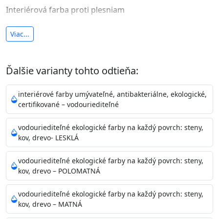
Interiérová farba proti plesniam
antibakteriálna a umývateľná
Viac...
vysoká krycia schopnosť a výdatnosť
Je interiérová protiplesňová farba s iónmi
Ďalšie varianty tohto odtieňa:
striebra.
Vďaka svojmu špeciálnemu zloženiu
znižuje (o 99,9%) množstvo baktérií na povrchu náteru.
interiérové farby umývateľné, antibakteriálne, ekologické,
Preto je
vhodná na nátery priestor s
certifikované – vodouriediteľné
vysokými nárokmi na hygienickú čistotu ako sú
nemocnice, pôrodnice, operačné
vodouriediteľné ekologické farby na každý povrch: steny,
kov, drevo- LESKLÁ
sály, potravinárske priestory, detské izby, školy,
škôlky, telocvične, a samozrejme je
vodouriediteľné ekologické farby na každý povrch: steny,
vhodná aj do bežných priestorov.
Je plne umývateľná
kov, drevo – POLOMATNÁ
(trieda 2 podľa EN 13300) pri
zachovaní priedušnosti vodných pár z natretých
vodouriediteľné ekologické farby na každý povrch: steny,
povrchov. Má vynikajúcu kryciu schopnosť,
kov, drevo – MATNÁ
vysokú výdatnosť a výborný rozliv. Je možné ju tónovať v