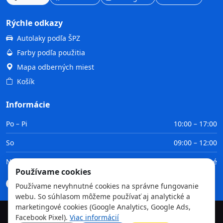
Rýchle odkazy
Autolaky podľa ŠPZ
Farby podľa použitia
Mapa odberných miest
Košík
Informácie
Po – Pi
10:00 – 17:00
So
09:00 – 12:00
Ne
Zatvorené
Používame cookies
Doprava
Platba
Obchodné podmienky
GDPR
Používame nevyhnutné cookies na správne fungovanie
webu. So súhlasom môžeme používať aj analytické a
marketingové cookies (Google Analytics, Google Ads,
Facebook Pixel).
Viac informácií
©
2026
TvojaFarba.sk • Všetky práva vyhradené