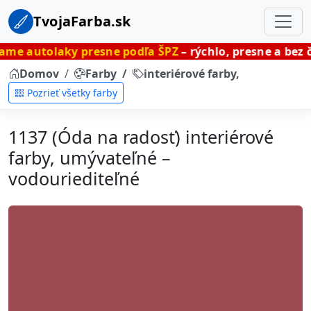
TvojaFarba.sk
y presne podľa ŠPZ
– rýchlo, presne a bez čakania.
Domov
Farby
interiérové farby, umývateľné
Pozrieť všetky farby
1137 (Óda na radosť) interiérové
farby, umývateľné –
vodouriediteľné