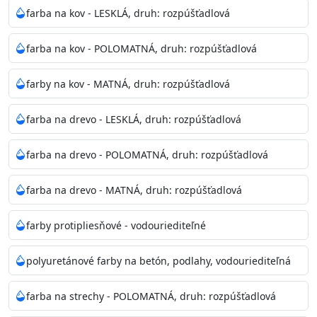
bohatej škále odtieňov.
farba na kov - LESKLÁ, druh: rozpúšťadlová
Odtieň
: Biela + je možné tónovať podľa RAL, NCS,
farba na kov - POLOMATNÁ, druh: rozpúšťadlová
Pantone
farby na kov - MATNÁ, druh: rozpúšťadlová
Informácie k aplikácií
farba na drevo - LESKLÁ, druh: rozpúšťadlová
Pred použitím farbu narieďte do 10% vodou podľa
spôsobu aplikácie. Dobre premiešajte a občas opakujte
farba na drevo - POLOMATNÁ, druh: rozpúšťadlová
aj počas náteru. Naneste jednu
vrstvu štetcom, valčekom alebo striekacou pištoľou
farba na drevo - MATNÁ, druh: rozpúšťadlová
farba zasychá na dotyk po 30-60min./23°C po
dokonalom preschnutí minimálne 3-
farby protipliesňové - vodouriediteľné
4hod/23°C je možné aplikovať ďalšiu vrstvu náteru.
Doba schnutia je závislá na poveternostných
polyuretánové farby na betón, podlahy, vodouriediteľná
podmienkach s vyššou vlhkosťou a nižšou
teplotou sa doba schnutia predlžuje.
farba na strechy - POLOMATNÁ, druh: rozpúšťadlová