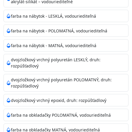
akrylát-silikát – vodouriediteľné
farba na nábytok - LESKLÁ, vodouriediteľná
farba na nábytok - POLOMATNÁ, vodouriediteľná
farba na nábytok - MATNÁ, vodouriediteľná
dvojzložkový vrchný polyuretán LESKLÝ, druh:
rozpúšťadlový
dvojzložkový vrchný polyuretán POLOMATNÝ, druh:
rozpúšťadlový
dvojzložkový vrchný epoxid, druh: rozpúšťadlový
farba na obkladačky POLOMATNÁ, vodouriediteľná
farba na obkladačky MATNÁ, vodouriediteľná