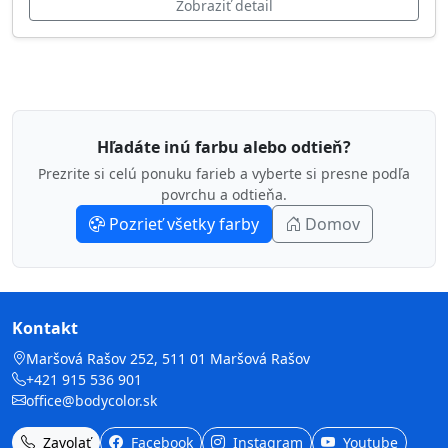
Zobraziť detail
Hľadáte inú farbu alebo odtieň?
Prezrite si celú ponuku farieb a vyberte si presne podľa
povrchu a odtieňa.
Pozrieť všetky farby
Domov
Kontakt
Maršová Rašov 252, 511 01 Maršová Rašov
+421 915 536 901
office@bodycolor.sk
Zavolať
Facebook
Instagram
Youtube