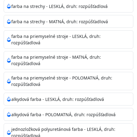
Neaplikujte pri teplote pod 5°C a nad teplotu 35°C alebo
farba na strechy - LESKLÁ, druh: rozpúšťadlová
pri relatívnej vlhkosti nad 80%.
farba na strechy - MATNÁ, druh: rozpúšťadlová
Nepoužitá farba vyžaduje špeciálne zaobchádzanie na
farba na priemyselné stroje - LESKLÁ, druh:
bezpečnú likvidáciu.
rozpúšťadlová
Riedenie
farba na priemyselné stroje - MATNÁ, druh:
: do 10% vodou, podľa spôsobu aplikácie
rozpúšťadlová
Doba schnutia na dotyk
: 30-60 minut
Doba na druhý náter
: 3-4 hodiny
farba na priemyselné stroje - POLOMATNÁ, druh:
Balenie
: 750ml, 1l, 3l, 9l, 15l
rozpúšťadlová
Výdatnosť na jednu vrstvu
: 13-16 m2/l
Aplikácia
: štetec, valček, striekacia pištoľ
alkydová farba - LESKLÁ, druh: rozpúšťadlová
Povrchová úprava
: 1
Je možné tónovať v systéme Colorfull
: áno
alkydová farba - POLOMATNÁ, druh: rozpúšťadlová
Merná hmotnosť
: 1,54 ± 0,02 Kg / L (ISO 2811)
Čistenie
: vodou
jednozložková polyuretánová farba - LESKLÁ, druh:
rozpúšťadlová