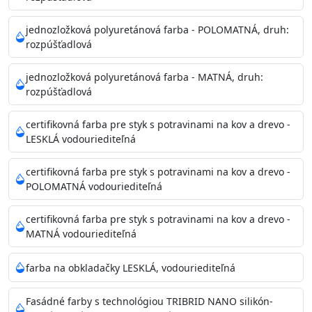
Príprava povrchu
Povrchy musia byť hladké, čisté, suché, zbavené prachu,
jednozložková polyuretánová farba - POLOMATNÁ, druh:
rozpúšťadlová
mastnoty, solí a materiálov so zlou priľnavosťou. Otvory
alebo trhliny vyplňte
jednozložková polyuretánová farba - MATNÁ, druh:
akrylovým tmelom Acrylic putty, Visto alebo Acrylic light
rozpúšťadlová
putty a prebrúste. Nové alebo porézne povrchy natreté
menej kvalitnými farbami
certifikovná farba pre styk s potravinami na kov a drevo -
vždy penetrujte. Odporúčané penetračné nátery
LESKLÁ vodouriediteľná
Acrylan Unco, Gypsum board alebo Vitex Primer 100% a
na škvrny použite Blanco eco
certifikovná farba pre styk s potravinami na kov a drevo -
riediteľné vodou.
POLOMATNÁ vodouriediteľná
certifikovná farba pre styk s potravinami na kov a drevo -
Skladovanie
MATNÁ vodouriediteľná
48 mesiacov v orig. uzavretých obaloch medzi 5°C až
25°C
farba na obkladačky LESKLÁ, vodouriediteľná
Fasádné farby s technológiou TRIBRID NANO silikón-