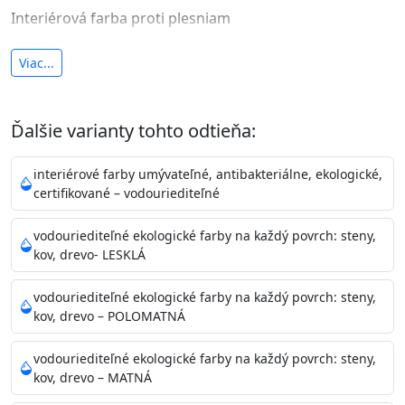
Interiérová farba proti plesniam
antibakteriálna a umývateľná
Viac...
vysoká krycia schopnosť a výdatnosť
Je interiérová protiplesňová farba s iónmi
Ďalšie varianty tohto odtieňa:
striebra.
Vďaka svojmu špeciálnemu zloženiu
znižuje (o 99,9%) množstvo baktérií na povrchu náteru.
interiérové farby umývateľné, antibakteriálne, ekologické,
Preto je
vhodná na nátery priestor s
certifikované – vodouriediteľné
vysokými nárokmi na hygienickú čistotu ako sú
nemocnice, pôrodnice, operačné
vodouriediteľné ekologické farby na každý povrch: steny,
kov, drevo- LESKLÁ
sály, potravinárske priestory, detské izby, školy,
škôlky, telocvične, a samozrejme je
vodouriediteľné ekologické farby na každý povrch: steny,
vhodná aj do bežných priestorov.
Je plne umývateľná
kov, drevo – POLOMATNÁ
(trieda 2 podľa EN 13300) pri
zachovaní priedušnosti vodných pár z natretých
vodouriediteľné ekologické farby na každý povrch: steny,
povrchov. Má vynikajúcu kryciu schopnosť,
kov, drevo – MATNÁ
vysokú výdatnosť a výborný rozliv. Je možné ju tónovať v