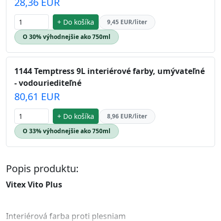
28,36 EUR
+ Do košíka
9,45 EUR/liter
O 30% výhodnejšie ako 750ml
1144 Temptress 9L interiérové farby, umývateľné
- vodouriediteľné
80,61 EUR
+ Do košíka
8,96 EUR/liter
O 33% výhodnejšie ako 750ml
Popis produktu:
Vitex Vito Plus
Interiérová farba proti plesniam