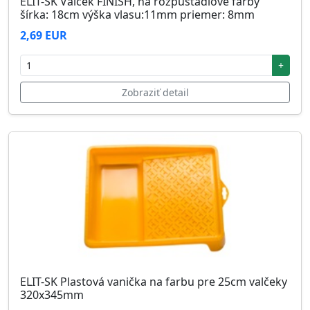
ELIT-SK Valček FINISH, na rozpúšťadlové farby
šírka: 18cm výška vlasu:11mm priemer: 8mm
2,69 EUR
+
Zobraziť detail
ELIT-SK Plastová vanička na farbu pre 25cm valčeky
320x345mm