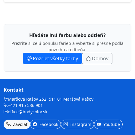
Hľadáte inú farbu alebo odtieň?
Prezrite si celú ponuku farieb a vyberte si presne podľa
povrchu a odtieňa.
Pozrieť všetky farby
Domov
Kontakt
Maršová Rašov 252, 511 01 Maršová Rašov
+421 915 536 901
office@bodycolor.sk
Zavolať
Facebook
Instagram
Youtube