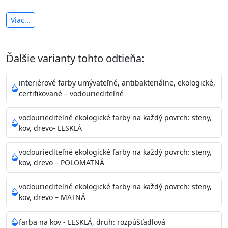
antibakteriálna a umývateľná
Viac...
vysoká krycia schopnosť a výdatnosť
Je interiérová protiplesňová farba s iónmi
Ďalšie varianty tohto odtieňa:
striebra.
Vďaka svojmu špeciálnemu zloženiu
znižuje (o 99,9%) množstvo baktérií na povrchu náteru.
interiérové farby umývateľné, antibakteriálne, ekologické,
Preto je
vhodná na nátery priestor s
certifikované – vodouriediteľné
vysokými nárokmi na hygienickú čistotu ako sú
nemocnice, pôrodnice, operačné
vodouriediteľné ekologické farby na každý povrch: steny,
kov, drevo- LESKLÁ
sály, potravinárske priestory, detské izby, školy,
škôlky, telocvične, a samozrejme je
vodouriediteľné ekologické farby na každý povrch: steny,
vhodná aj do bežných priestorov.
Je plne umývateľná
kov, drevo – POLOMATNÁ
(trieda 2 podľa EN 13300) pri
zachovaní priedušnosti vodných pár z natretých
vodouriediteľné ekologické farby na každý povrch: steny,
povrchov. Má vynikajúcu kryciu schopnosť,
kov, drevo – MATNÁ
vysokú výdatnosť a výborný rozliv. Je možné ju tónovať v
bohatej škále odtieňov.
farba na kov - LESKLÁ, druh: rozpúšťadlová