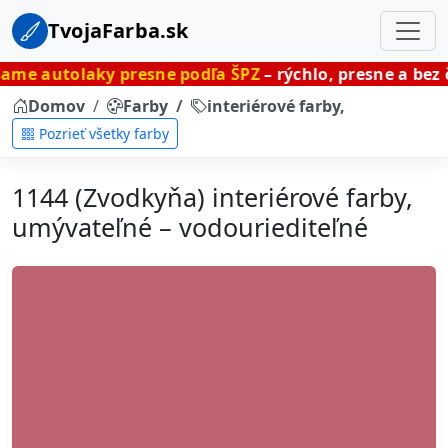
TvojaFarba.sk
ky presne podľa ŠPZ
– rýchlo, presne a bez čakania.
Domov
Farby
interiérové farby, umývateľné
Pozrieť všetky farby
1144 (Zvodkyňa) interiérové farby,
umývateľné – vodouriediteľné