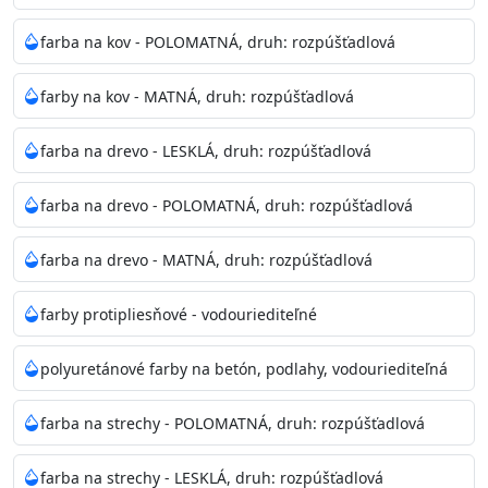
Odtieň
: Biela + je možné tónovať podľa RAL, NCS,
farba na kov - POLOMATNÁ, druh: rozpúšťadlová
Pantone
farby na kov - MATNÁ, druh: rozpúšťadlová
Informácie k aplikácií
farba na drevo - LESKLÁ, druh: rozpúšťadlová
Pred použitím farbu narieďte do 10% vodou podľa
spôsobu aplikácie. Dobre premiešajte a občas opakujte
farba na drevo - POLOMATNÁ, druh: rozpúšťadlová
aj počas náteru. Naneste jednu
vrstvu štetcom, valčekom alebo striekacou pištoľou
farba na drevo - MATNÁ, druh: rozpúšťadlová
farba zasychá na dotyk po 30-60min./23°C po
dokonalom preschnutí minimálne 3-
farby protipliesňové - vodouriediteľné
4hod/23°C je možné aplikovať ďalšiu vrstvu náteru.
Doba schnutia je závislá na poveternostných
polyuretánové farby na betón, podlahy, vodouriediteľná
podmienkach s vyššou vlhkosťou a nižšou
teplotou sa doba schnutia predlžuje.
farba na strechy - POLOMATNÁ, druh: rozpúšťadlová
Neaplikujte pri teplote pod 5°C a nad teplotu 35°C alebo
farba na strechy - LESKLÁ, druh: rozpúšťadlová