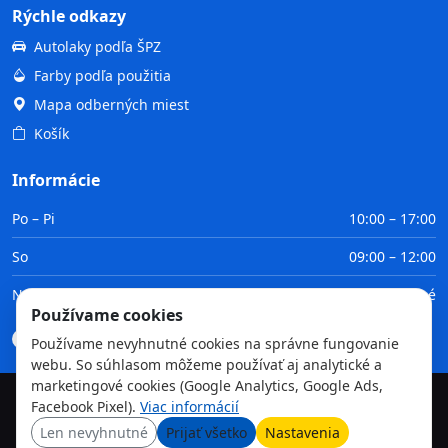
Rýchle odkazy
Autolaky podľa ŠPZ
Farby podľa použitia
Mapa odberných miest
Košík
Informácie
Po – Pi
10:00 – 17:00
So
09:00 – 12:00
Ne
Zatvorené
Používame cookies
Doprava
Platba
Obchodné podmienky
GDPR
Používame nevyhnutné cookies na správne fungovanie
webu. So súhlasom môžeme používať aj analytické a
marketingové cookies (Google Analytics, Google Ads,
Facebook Pixel).
Viac informácií
©
2026
TvojaFarba.sk • Všetky práva vyhradené
Len nevyhnutné
Prijať všetko
Nastavenia
GDPR
Obchodné podmienky
Doprava
Platba