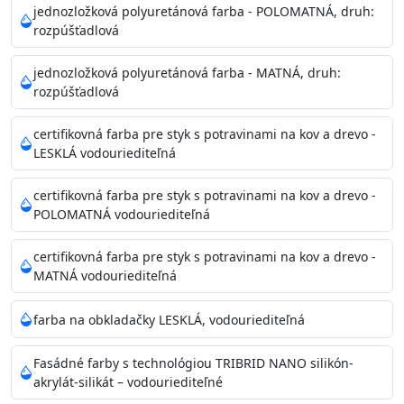
Povrchy musia byť hladké, čisté, suché, zbavené prachu,
jednozložková polyuretánová farba - POLOMATNÁ, druh:
rozpúšťadlová
mastnoty, solí a materiálov so zlou priľnavosťou. Otvory
alebo trhliny vyplňte
jednozložková polyuretánová farba - MATNÁ, druh:
akrylovým tmelom Acrylic putty, Visto alebo Acrylic light
rozpúšťadlová
putty a prebrúste. Nové alebo porézne povrchy natreté
menej kvalitnými farbami
certifikovná farba pre styk s potravinami na kov a drevo -
vždy penetrujte. Odporúčané penetračné nátery
LESKLÁ vodouriediteľná
Acrylan Unco, Gypsum board alebo Vitex Primer 100% a
na škvrny použite Blanco eco
certifikovná farba pre styk s potravinami na kov a drevo -
riediteľné vodou.
POLOMATNÁ vodouriediteľná
certifikovná farba pre styk s potravinami na kov a drevo -
Skladovanie
MATNÁ vodouriediteľná
48 mesiacov v orig. uzavretých obaloch medzi 5°C až
25°C
farba na obkladačky LESKLÁ, vodouriediteľná
Fasádné farby s technológiou TRIBRID NANO silikón-
akrylát-silikát – vodouriediteľné