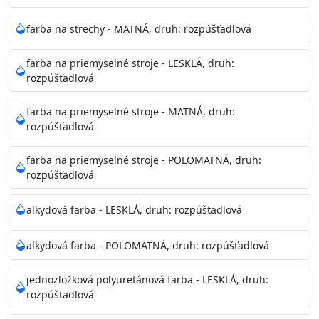
pri relatívnej vlhkosti nad 80%.
farba na strechy - MATNÁ, druh: rozpúšťadlová
Nepoužitá farba vyžaduje špeciálne zaobchádzanie na
farba na priemyselné stroje - LESKLÁ, druh:
bezpečnú likvidáciu.
rozpúšťadlová
Riedenie
farba na priemyselné stroje - MATNÁ, druh:
: do 10% vodou, podľa spôsobu aplikácie
rozpúšťadlová
Doba schnutia na dotyk
: 30-60 minut
Doba na druhý náter
: 3-4 hodiny
farba na priemyselné stroje - POLOMATNÁ, druh:
Balenie
: 750ml, 1l, 3l, 9l, 15l
rozpúšťadlová
Výdatnosť na jednu vrstvu
: 13-16 m2/l
Aplikácia
: štetec, valček, striekacia pištoľ
alkydová farba - LESKLÁ, druh: rozpúšťadlová
Povrchová úprava
: 1
Je možné tónovať v systéme Colorfull
: áno
alkydová farba - POLOMATNÁ, druh: rozpúšťadlová
Merná hmotnosť
: 1,54 ± 0,02 Kg / L (ISO 2811)
Čistenie
: vodou
jednozložková polyuretánová farba - LESKLÁ, druh:
rozpúšťadlová
Príprava povrchu