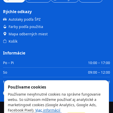
Rýchle odkazy
Autolaky podľa ŠPZ
Farby podľa použitia
Mapa odberných miest
Košík
Informácie
Po – Pi
10:00 – 17:00
So
09:00 – 12:00
Ne
Zatvorené
Používame cookies
Doprava
Platba
Obchodné podmienky
GDPR
Používame nevyhnutné cookies na správne fungovanie
webu. So súhlasom môžeme používať aj analytické a
marketingové cookies (Google Analytics, Google Ads,
Facebook Pixel).
Viac informácií
©
2026
TvojaFarba.sk • Všetky práva vyhradené