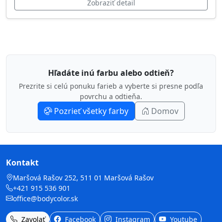
Zobraziť detail
Hľadáte inú farbu alebo odtieň?
Prezrite si celú ponuku farieb a vyberte si presne podľa
povrchu a odtieňa.
Pozrieť všetky farby
Domov
Kontakt
Maršová Rašov 252, 511 01 Maršová Rašov
+421 915 536 901
office@bodycolor.sk
Zavolať
Facebook
Instagram
Youtube