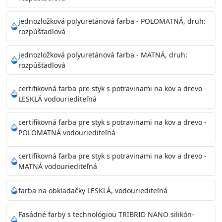
Príprava povrchu
Povrchy musia byť hladké, čisté, suché, zbavené prachu,
jednozložková polyuretánová farba - POLOMATNÁ, druh:
rozpúšťadlová
mastnoty, solí a materiálov so zlou priľnavosťou. Otvory
alebo trhliny vyplňte
jednozložková polyuretánová farba - MATNÁ, druh:
akrylovým tmelom Acrylic putty, Visto alebo Acrylic light
rozpúšťadlová
putty a prebrúste. Nové alebo porézne povrchy natreté
menej kvalitnými farbami
certifikovná farba pre styk s potravinami na kov a drevo -
vždy penetrujte. Odporúčané penetračné nátery
LESKLÁ vodouriediteľná
Acrylan Unco, Gypsum board alebo Vitex Primer 100% a
na škvrny použite Blanco eco
certifikovná farba pre styk s potravinami na kov a drevo -
riediteľné vodou.
POLOMATNÁ vodouriediteľná
certifikovná farba pre styk s potravinami na kov a drevo -
Skladovanie
MATNÁ vodouriediteľná
48 mesiacov v orig. uzavretých obaloch medzi 5°C až
25°C
farba na obkladačky LESKLÁ, vodouriediteľná
Fasádné farby s technológiou TRIBRID NANO silikón-