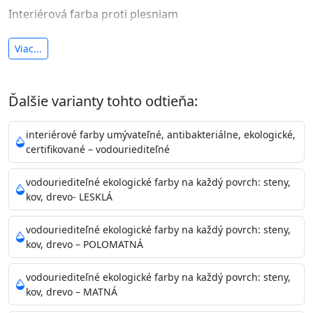
Interiérová farba proti plesniam
antibakteriálna a umývateľná
Viac...
vysoká krycia schopnosť a výdatnosť
Je interiérová protiplesňová farba s iónmi
Ďalšie varianty tohto odtieňa:
striebra.
Vďaka svojmu špeciálnemu zloženiu
znižuje (o 99,9%) množstvo baktérií na povrchu náteru.
interiérové farby umývateľné, antibakteriálne, ekologické,
Preto je
vhodná na nátery priestor s
certifikované – vodouriediteľné
vysokými nárokmi na hygienickú čistotu ako sú
nemocnice, pôrodnice, operačné
vodouriediteľné ekologické farby na každý povrch: steny,
kov, drevo- LESKLÁ
sály, potravinárske priestory, detské izby, školy,
škôlky, telocvične, a samozrejme je
vodouriediteľné ekologické farby na každý povrch: steny,
vhodná aj do bežných priestorov.
Je plne umývateľná
kov, drevo – POLOMATNÁ
(trieda 2 podľa EN 13300) pri
zachovaní priedušnosti vodných pár z natretých
vodouriediteľné ekologické farby na každý povrch: steny,
povrchov. Má vynikajúcu kryciu schopnosť,
kov, drevo – MATNÁ
vysokú výdatnosť a výborný rozliv. Je možné ju tónovať v