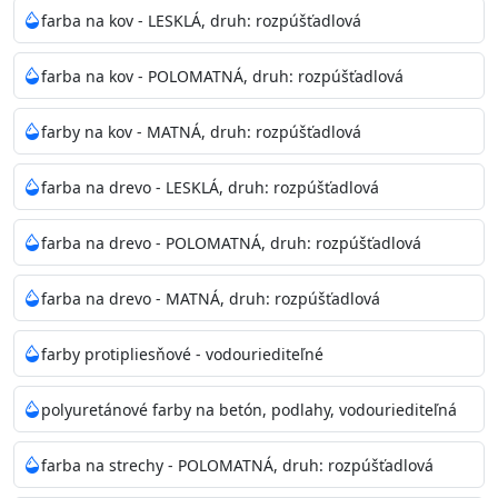
bohatej škále odtieňov.
farba na kov - LESKLÁ, druh: rozpúšťadlová
Odtieň
: Biela + je možné tónovať podľa RAL, NCS,
farba na kov - POLOMATNÁ, druh: rozpúšťadlová
Pantone
farby na kov - MATNÁ, druh: rozpúšťadlová
Informácie k aplikácií
farba na drevo - LESKLÁ, druh: rozpúšťadlová
Pred použitím farbu narieďte do 10% vodou podľa
spôsobu aplikácie. Dobre premiešajte a občas opakujte
farba na drevo - POLOMATNÁ, druh: rozpúšťadlová
aj počas náteru. Naneste jednu
vrstvu štetcom, valčekom alebo striekacou pištoľou
farba na drevo - MATNÁ, druh: rozpúšťadlová
farba zasychá na dotyk po 30-60min./23°C po
dokonalom preschnutí minimálne 3-
farby protipliesňové - vodouriediteľné
4hod/23°C je možné aplikovať ďalšiu vrstvu náteru.
Doba schnutia je závislá na poveternostných
polyuretánové farby na betón, podlahy, vodouriediteľná
podmienkach s vyššou vlhkosťou a nižšou
teplotou sa doba schnutia predlžuje.
farba na strechy - POLOMATNÁ, druh: rozpúšťadlová