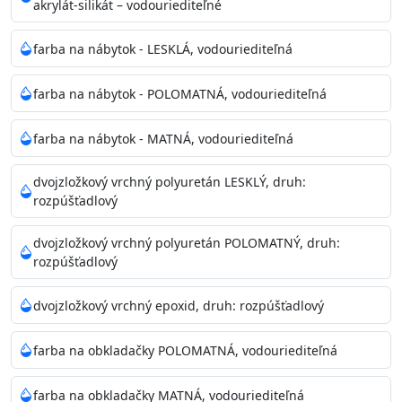
akrylát-silikát – vodouriediteľné
farba na nábytok - LESKLÁ, vodouriediteľná
farba na nábytok - POLOMATNÁ, vodouriediteľná
farba na nábytok - MATNÁ, vodouriediteľná
dvojzložkový vrchný polyuretán LESKLÝ, druh:
rozpúšťadlový
dvojzložkový vrchný polyuretán POLOMATNÝ, druh:
rozpúšťadlový
dvojzložkový vrchný epoxid, druh: rozpúšťadlový
farba na obkladačky POLOMATNÁ, vodouriediteľná
farba na obkladačky MATNÁ, vodouriediteľná