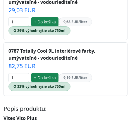
umývateľné - vodouriediteľné
29,03 EUR
+ Do košíka
9,68 EUR/liter
O 29% výhodnejšie ako 750ml
0787 Totally Cool 9L interiérové farby,
umývateľné - vodouriediteľné
82,75 EUR
+ Do košíka
9,19 EUR/liter
O 32% výhodnejšie ako 750ml
Popis produktu:
Vitex Vito Plus