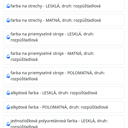
Neaplikujte pri teplote pod 5°C a nad teplotu 35°C alebo
farba na strechy - LESKLÁ, druh: rozpúšťadlová
pri relatívnej vlhkosti nad 80%.
farba na strechy - MATNÁ, druh: rozpúšťadlová
Nepoužitá farba vyžaduje špeciálne zaobchádzanie na
farba na priemyselné stroje - LESKLÁ, druh:
bezpečnú likvidáciu.
rozpúšťadlová
Riedenie
farba na priemyselné stroje - MATNÁ, druh:
: do 10% vodou, podľa spôsobu aplikácie
rozpúšťadlová
Doba schnutia na dotyk
: 30-60 minut
Doba na druhý náter
: 3-4 hodiny
farba na priemyselné stroje - POLOMATNÁ, druh:
Balenie
: 750ml, 1l, 3l, 9l, 15l
rozpúšťadlová
Výdatnosť na jednu vrstvu
: 13-16 m2/l
Aplikácia
: štetec, valček, striekacia pištoľ
alkydová farba - LESKLÁ, druh: rozpúšťadlová
Povrchová úprava
: 1
Je možné tónovať v systéme Colorfull
: áno
alkydová farba - POLOMATNÁ, druh: rozpúšťadlová
Merná hmotnosť
: 1,54 ± 0,02 Kg / L (ISO 2811)
Čistenie
: vodou
jednozložková polyuretánová farba - LESKLÁ, druh:
rozpúšťadlová