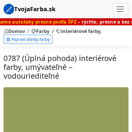
TvojaFarba.sk
ky presne podľa ŠPZ
– rýchlo, presne a bez čakania.
Domov
Farby
interiérové farby, umývateľné
Pozrieť všetky farby
0787 (Úplná pohoda) interiérové
farby, umývateľné –
vodouriediteľné