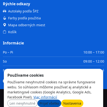
Rýchle odkazy
Autolaky podľa ŠPZ
Farby podľa použitia
Mapa odberných miest
Košík
Informácie
Po – Pi
10:00 – 17:00
So
09:00 – 12:00
Ne
Zatvorené
Používame cookies
Doprava
Platba
Obchodné podmienky
GDPR
Používame nevyhnutné cookies na správne fungovanie
webu. So súhlasom môžeme používať aj analytické a
marketingové cookies (Google Analytics, Google Ads,
Facebook Pixel).
Viac informácií
©
2026
TvojaFarba.sk • Všetky práva vyhradené
Len nevyhnutné
Prijať všetko
Nastavenia
GDPR
Obchodné podmienky
Doprava
Platba