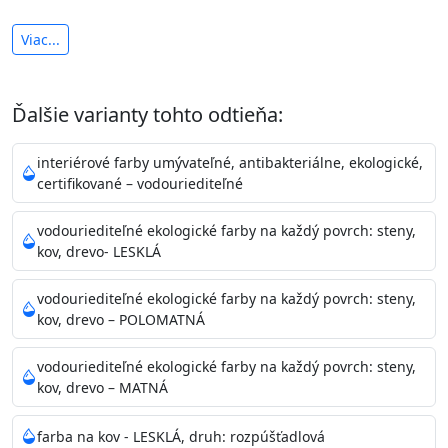
antibakteriálna a umývateľná
Viac...
vysoká krycia schopnosť a výdatnosť
Je interiérová protiplesňová farba s iónmi
Ďalšie varianty tohto odtieňa:
striebra.
Vďaka svojmu špeciálnemu zloženiu
znižuje (o 99,9%) množstvo baktérií na povrchu náteru.
interiérové farby umývateľné, antibakteriálne, ekologické,
Preto je
vhodná na nátery priestor s
certifikované – vodouriediteľné
vysokými nárokmi na hygienickú čistotu ako sú
nemocnice, pôrodnice, operačné
vodouriediteľné ekologické farby na každý povrch: steny,
kov, drevo- LESKLÁ
sály, potravinárske priestory, detské izby, školy,
škôlky, telocvične, a samozrejme je
vodouriediteľné ekologické farby na každý povrch: steny,
vhodná aj do bežných priestorov.
Je plne umývateľná
kov, drevo – POLOMATNÁ
(trieda 2 podľa EN 13300) pri
zachovaní priedušnosti vodných pár z natretých
vodouriediteľné ekologické farby na každý povrch: steny,
povrchov. Má vynikajúcu kryciu schopnosť,
kov, drevo – MATNÁ
vysokú výdatnosť a výborný rozliv. Je možné ju tónovať v
bohatej škále odtieňov.
farba na kov - LESKLÁ, druh: rozpúšťadlová