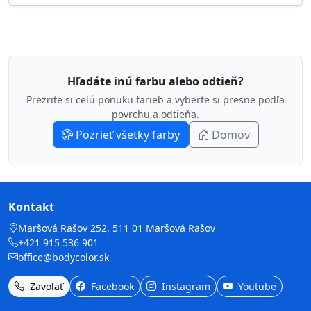
Hľadáte inú farbu alebo odtieň?
Prezrite si celú ponuku farieb a vyberte si presne podľa
povrchu a odtieňa.
Pozrieť všetky farby
Domov
Kontakt
Maršová Rašov 252, 511 01 Maršová Rašov
+421 915 536 901
office@bodycolor.sk
Zavolať
Facebook
Instagram
Youtube