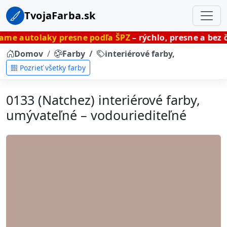
TvojaFarba.sk
y presne podľa ŠPZ
– rýchlo, presne a bez čakania.
Domov
Farby
interiérové farby, umývateľné
Pozrieť všetky farby
0133 (Natchez) interiérové farby,
umývateľné – vodouriediteľné