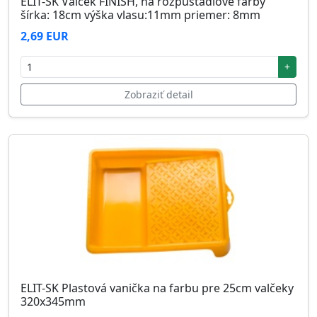
ELIT-SK Valček FINISH, na rozpúšťadlové farby
šírka: 18cm výška vlasu:11mm priemer: 8mm
2,69 EUR
+
Zobraziť detail
ELIT-SK Plastová vanička na farbu pre 25cm valčeky
320x345mm