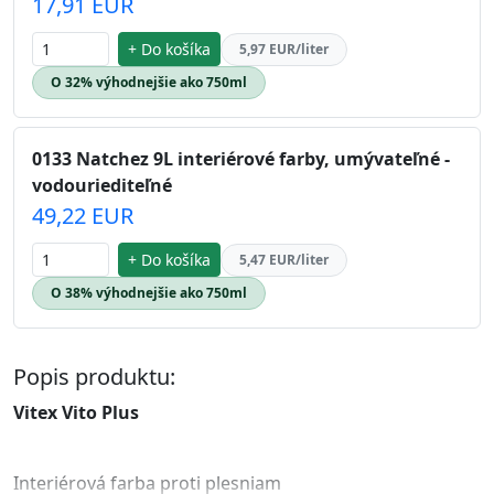
17,91 EUR
+ Do košíka
5,97 EUR/liter
O 32% výhodnejšie ako 750ml
0133 Natchez 9L interiérové farby, umývateľné -
vodouriediteľné
49,22 EUR
+ Do košíka
5,47 EUR/liter
O 38% výhodnejšie ako 750ml
Popis produktu:
Vitex Vito Plus
Interiérová farba proti plesniam