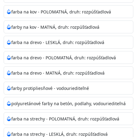
Odtieň
: Biela + je možné tónovať podľa RAL, NCS,
farba na kov - POLOMATNÁ, druh: rozpúšťadlová
Pantone
farby na kov - MATNÁ, druh: rozpúšťadlová
Informácie k aplikácií
farba na drevo - LESKLÁ, druh: rozpúšťadlová
Pred použitím farbu narieďte do 10% vodou podľa
spôsobu aplikácie. Dobre premiešajte a občas opakujte
farba na drevo - POLOMATNÁ, druh: rozpúšťadlová
aj počas náteru. Naneste jednu
vrstvu štetcom, valčekom alebo striekacou pištoľou
farba na drevo - MATNÁ, druh: rozpúšťadlová
farba zasychá na dotyk po 30-60min./23°C po
dokonalom preschnutí minimálne 3-
farby protipliesňové - vodouriediteľné
4hod/23°C je možné aplikovať ďalšiu vrstvu náteru.
Doba schnutia je závislá na poveternostných
polyuretánové farby na betón, podlahy, vodouriediteľná
podmienkach s vyššou vlhkosťou a nižšou
teplotou sa doba schnutia predlžuje.
farba na strechy - POLOMATNÁ, druh: rozpúšťadlová
Neaplikujte pri teplote pod 5°C a nad teplotu 35°C alebo
farba na strechy - LESKLÁ, druh: rozpúšťadlová