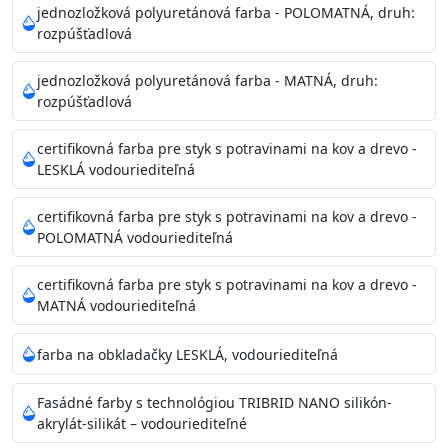
Povrchy musia byť hladké, čisté, suché, zbavené prachu,
jednozložková polyuretánová farba - POLOMATNÁ, druh:
rozpúšťadlová
mastnoty, solí a materiálov so zlou priľnavosťou. Otvory
alebo trhliny vyplňte
jednozložková polyuretánová farba - MATNÁ, druh:
akrylovým tmelom Acrylic putty, Visto alebo Acrylic light
rozpúšťadlová
putty a prebrúste. Nové alebo porézne povrchy natreté
menej kvalitnými farbami
certifikovná farba pre styk s potravinami na kov a drevo -
vždy penetrujte. Odporúčané penetračné nátery
LESKLÁ vodouriediteľná
Acrylan Unco, Gypsum board alebo Vitex Primer 100% a
na škvrny použite Blanco eco
certifikovná farba pre styk s potravinami na kov a drevo -
riediteľné vodou.
POLOMATNÁ vodouriediteľná
certifikovná farba pre styk s potravinami na kov a drevo -
Skladovanie
MATNÁ vodouriediteľná
48 mesiacov v orig. uzavretých obaloch medzi 5°C až
25°C
farba na obkladačky LESKLÁ, vodouriediteľná
Fasádné farby s technológiou TRIBRID NANO silikón-
akrylát-silikát – vodouriediteľné