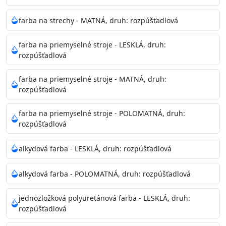
pri relatívnej vlhkosti nad 80%.
farba na strechy - MATNÁ, druh: rozpúšťadlová
Nepoužitá farba vyžaduje špeciálne zaobchádzanie na
farba na priemyselné stroje - LESKLÁ, druh:
bezpečnú likvidáciu.
rozpúšťadlová
Riedenie
farba na priemyselné stroje - MATNÁ, druh:
: do 10% vodou, podľa spôsobu aplikácie
rozpúšťadlová
Doba schnutia na dotyk
: 30-60 minut
Doba na druhý náter
: 3-4 hodiny
farba na priemyselné stroje - POLOMATNÁ, druh:
Balenie
: 750ml, 1l, 3l, 9l, 15l
rozpúšťadlová
Výdatnosť na jednu vrstvu
: 13-16 m2/l
Aplikácia
: štetec, valček, striekacia pištoľ
alkydová farba - LESKLÁ, druh: rozpúšťadlová
Povrchová úprava
: 1
Je možné tónovať v systéme Colorfull
: áno
alkydová farba - POLOMATNÁ, druh: rozpúšťadlová
Merná hmotnosť
: 1,54 ± 0,02 Kg / L (ISO 2811)
Čistenie
: vodou
jednozložková polyuretánová farba - LESKLÁ, druh:
rozpúšťadlová
Príprava povrchu