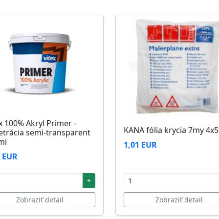
zi 5°C až 25°C
x 100% Akryl Primer -
KANA fólia krycia 7my 4x
etrácia semi-transparent
ml
1,01 EUR
2 EUR
+
Zobraziť detail
Zobraziť detail