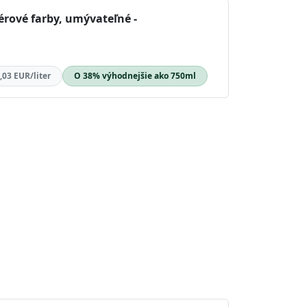
iérové farby, umývateľné -
,03 EUR/liter
O 38% výhodnejšie ako 750ml