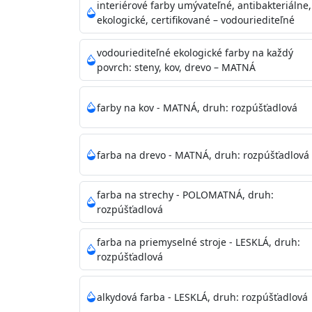
vysokými nárokmi na hygienickú čistotu 
interiérové farby umývateľné, antibakteriálne,
sály, potravinárske priestory, detské izby,
ekologické, certifikované – vodouriediteľné
vhodná aj do bežných priestorov.
Je plne u
zachovaní priedušnosti vodných pár z natre
vodouriediteľné ekologické farby na každý
povrch: steny, kov, drevo – MATNÁ
vysokú výdatnosť a výborný rozliv. Je možné 
farby na kov - MATNÁ, druh: rozpúšťadlová
Odtieň
: Biela + je možné tónovať podľa RAL
farba na drevo - MATNÁ, druh: rozpúšťadlová
Informácie k aplikácií
Pred použitím farbu narieďte do 10% vodou 
vrstvu štetcom, valčekom alebo striekacou 
farba na strechy - POLOMATNÁ, druh:
4hod/23°C je možné aplikovať ďalšiu vrstvu
rozpúšťadlová
teplotou sa doba schnutia predlžuje.
farba na priemyselné stroje - LESKLÁ, druh:
rozpúšťadlová
Neaplikujte pri teplote pod 5°C a nad teplotu
alkydová farba - LESKLÁ, druh: rozpúšťadlová