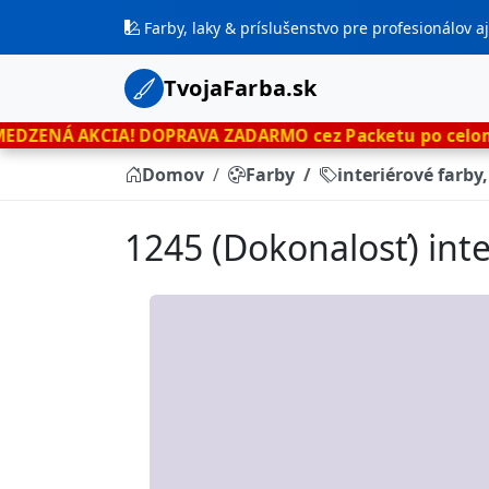
Farby, laky & príslušenstvo pre profesionálov 
TvojaFarba.sk
IA!
DOPRAVA ZADARMO cez Packetu po celom Slovensku
l
Domov
Farby
interiérové farby
1245 (Dokonalosť) inte