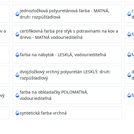
dzanie na bezpečnú likvidáciu.
jednozložková polyuretánová farba - MATNÁ,
c
druh: rozpúšťadlová
d
ikácie
ov a
certifikovná farba pre styk s potravinami na kov a
f
drevo - MATNÁ vodouriediteľná
farba na nábytok - LESKLÁ, vodouriediteľná
f
dvojzložkový vrchný polyuretán LESKLÝ, druh:
d
11)
rozpúšťadlový
d
farba na obkladačky POLOMATNÁ,
ový
f
vodouriediteľná
ené prachu, mastnoty, solí a materiálov so zlou priľnavosťou
syntetická farba vrchná
 Acrylic light putty a prebrúste. Nové alebo porézne povrch
tery Acrylan Unco, Gypsum board alebo Vitex Primer 100% 