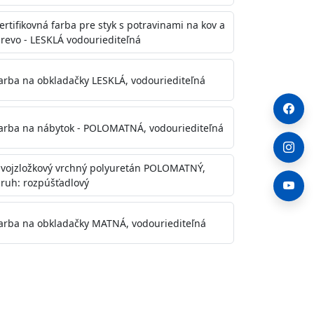
ertifikovná farba pre styk s potravinami na kov a
revo - LESKLÁ vodouriediteľná
arba na obkladačky LESKLÁ, vodouriediteľná
arba na nábytok - POLOMATNÁ, vodouriediteľná
vojzložkový vrchný polyuretán POLOMATNÝ,
ruh: rozpúšťadlový
arba na obkladačky MATNÁ, vodouriediteľná
. Otvory alebo trhliny vyplňte
y natreté menej kvalitnými farbami
a na škvrny použite Blanco eco