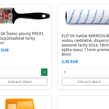
-SK Štetec plochý PROFI,
ELIT-SK Valček MIKROVL
ozpúšťadlové farby
vodou riediteľné, disperz
mm
latexové farby šírka: 18c
výška vlasu: 11mm prieme
1 EUR
8mm
2,45 EUR
+
Zobraziť detail
Zobraziť detail