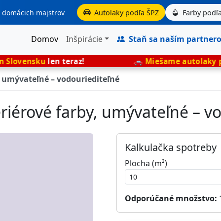
aj domácich majstrov
Autolaky podľa ŠPZ
Farby podľa
Domov
Inšpirácie
Staň sa naším partner
en teraz!
🚗
Miešame autolaky presne podľa
, umývateľné – vodouriediteľné
riérové farby, umývateľné – v
Kalkulačka spotreby
Plocha (m²)
Odporúčané množstvo: