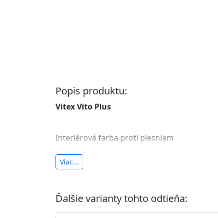
Popis produktu:
Vitex Vito Plus
Interiérová farba proti plesniam
antibakteriálna a umývateľná
Viac...
vysoká krycia schopnosť a výdatnosť
Je interiérová protiplesňová farba s iónmi
Ďalšie varianty tohto odtieňa:
znižuje (o 99,9%) množstvo baktérií na povr