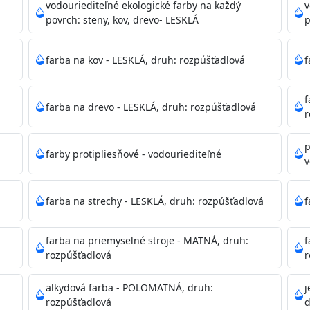
ako sú nemocnice, pôrodnice, operačné
vodouriediteľné ekologické farby na každý
v
 školy, škôlky, telocvične, a samozrejme je
povrch: steny, kov, drevo- LESKLÁ
p
mývateľná (trieda 2 podľa EN 13300) pri
tých povrchov. Má vynikajúcu kryciu schopnosť,
farba na kov - LESKLÁ, druh: rozpúšťadlová
f
ju tónovať v bohatej škále odtieňov.
f
farba na drevo - LESKLÁ, druh: rozpúšťadlová
, NCS, Pantone
r
p
farby protipliesňové - vodouriediteľné
v
podľa spôsobu aplikácie. Dobre premiešajte a občas opakuj
pištoľou farba zasychá na dotyk po 30-60min./23°C po dok
farba na strechy - LESKLÁ, druh: rozpúšťadlová
f
 náteru. Doba schnutia je závislá na poveternostných podm
farba na priemyselné stroje - MATNÁ, druh:
f
rozpúšťadlová
r
 35°C alebo pri relatívnej vlhkosti nad 80%.
alkydová farba - POLOMATNÁ, druh:
j
rozpúšťadlová
d