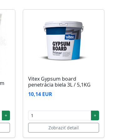
Vitex Gypsum board
5m
penetrácia biela 3L / 5,1KG
10,14 EUR
+
+
Zobraziť detail