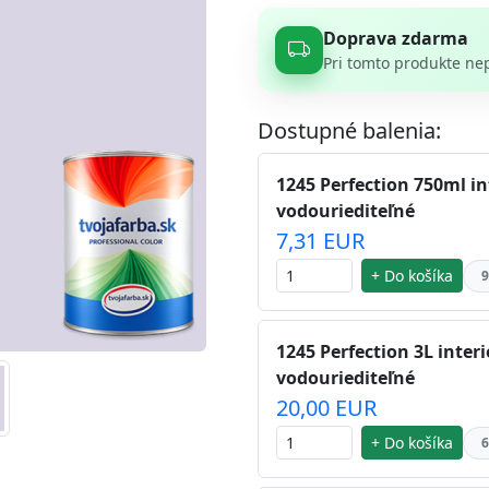
Doprava zdarma
Pri tomto produkte ne
Dostupné balenia:
1245 Perfection 750ml in
vodouriediteľné
7,31 EUR
+ Do košíka
9
1245 Perfection 3L inter
vodouriediteľné
20,00 EUR
+ Do košíka
6