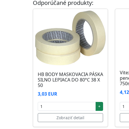
Odporúčané produkty:
Skladovanie
48 mesiacov v orig. uzavretých obaloch med
Vite
HB BODY MASKOVACIA PÁSKA
pen
SILNO LEPIACA DO 80°C 38 X
750
50
4,1
3,03 EUR
+
Zobraziť detail