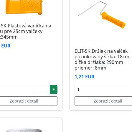
-SK Plastová vanička na
u pre 25cm valčeky
x345mm
6 EUR
ELIT-SK Držiak na valček
pozinkovaný šírka: 18cm
dĺžka držiaka: 290mm
priemer: 8mm
1,21 EUR
+
Zobraziť detail
Zobraziť detail