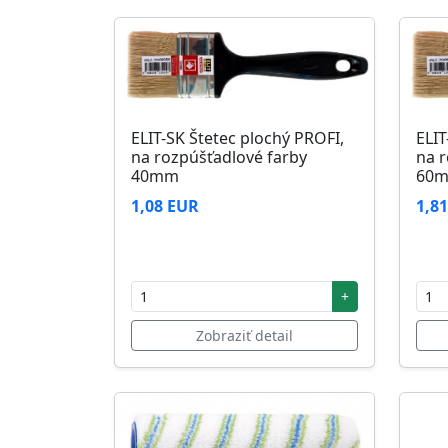
ELIT-SK Štetec plochý PROFI,
ELIT
na rozpúšťadlové farby
na r
40mm
60
1,08 EUR
1,8
+
Zobraziť detail