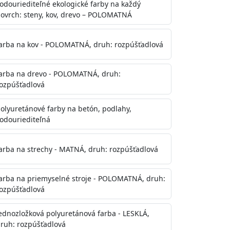
odouriediteľné ekologické farby na každý
ovrch: steny, kov, drevo – POLOMATNÁ
arba na kov - POLOMATNÁ, druh: rozpúšťadlová
arba na drevo - POLOMATNÁ, druh:
ozpúšťadlová
olyuretánové farby na betón, podlahy,
odouriediteľná
te aj počas náteru. Naneste jednu
onalom preschnutí minimálne 3-
arba na strechy - MATNÁ, druh: rozpúšťadlová
ienkach s vyššou vlhkosťou a nižšou
arba na priemyselné stroje - POLOMATNÁ, druh:
ozpúšťadlová
ednozložková polyuretánová farba - LESKLÁ,
ruh: rozpúšťadlová