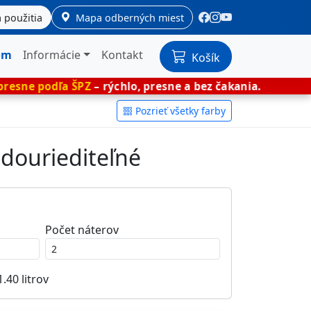
 použitia
Mapa odberných miest
om
Informácie
Kontakt
Košík
 ŠPZ
– rýchlo, presne a bez čakania.
🎨 Mieša
Pozrieť všetky farby
odouriediteľné
Počet náterov
1.40
litrov