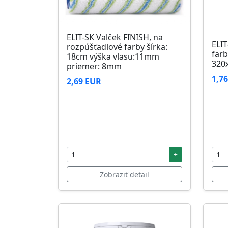
ELIT-SK Valček FINISH, na
ELIT
rozpúšťadlové farby šírka:
farb
18cm výška vlasu:11mm
320
priemer: 8mm
1,7
2,69 EUR
+
Zobraziť detail