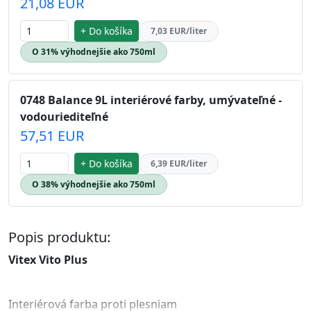
21,08 EUR
+ Do košíka
7,03 EUR/liter
O 31% výhodnejšie ako 750ml
0748 Balance 9L interiérové farby, umývateľné -
vodouriediteľné
57,51 EUR
+ Do košíka
6,39 EUR/liter
O 38% výhodnejšie ako 750ml
Popis produktu:
Vitex Vito Plus
Interiérová farba proti plesniam