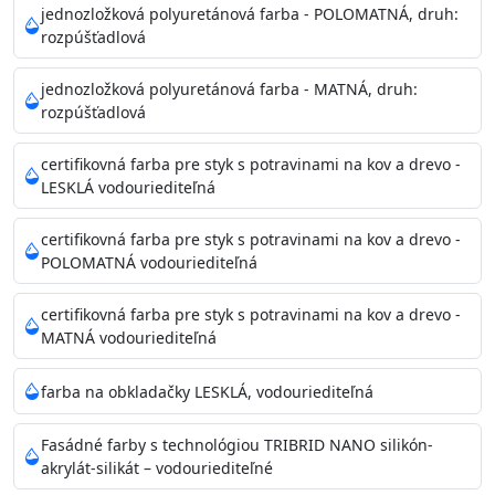
Povrchy musia byť hladké, čisté, suché, zbavené prachu,
jednozložková polyuretánová farba - POLOMATNÁ, druh:
rozpúšťadlová
mastnoty, solí a materiálov so zlou priľnavosťou. Otvory
alebo trhliny vyplňte
jednozložková polyuretánová farba - MATNÁ, druh:
akrylovým tmelom Acrylic putty, Visto alebo Acrylic light
rozpúšťadlová
putty a prebrúste. Nové alebo porézne povrchy natreté
menej kvalitnými farbami
certifikovná farba pre styk s potravinami na kov a drevo -
vždy penetrujte. Odporúčané penetračné nátery
LESKLÁ vodouriediteľná
Acrylan Unco, Gypsum board alebo Vitex Primer 100% a
na škvrny použite Blanco eco
certifikovná farba pre styk s potravinami na kov a drevo -
riediteľné vodou.
POLOMATNÁ vodouriediteľná
certifikovná farba pre styk s potravinami na kov a drevo -
Skladovanie
MATNÁ vodouriediteľná
48 mesiacov v orig. uzavretých obaloch medzi 5°C až
25°C
farba na obkladačky LESKLÁ, vodouriediteľná
Fasádné farby s technológiou TRIBRID NANO silikón-
akrylát-silikát – vodouriediteľné