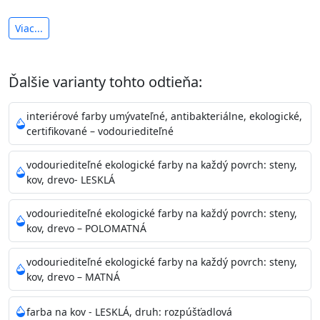
antibakteriálna a umývateľná
Viac...
vysoká krycia schopnosť a výdatnosť
Je interiérová protiplesňová farba s iónmi
Ďalšie varianty tohto odtieňa:
striebra.
Vďaka svojmu špeciálnemu zloženiu
znižuje (o 99,9%) množstvo baktérií na povrchu náteru.
interiérové farby umývateľné, antibakteriálne, ekologické,
Preto je
vhodná na nátery priestor s
certifikované – vodouriediteľné
vysokými nárokmi na hygienickú čistotu ako sú
nemocnice, pôrodnice, operačné
vodouriediteľné ekologické farby na každý povrch: steny,
kov, drevo- LESKLÁ
sály, potravinárske priestory, detské izby, školy,
škôlky, telocvične, a samozrejme je
vodouriediteľné ekologické farby na každý povrch: steny,
vhodná aj do bežných priestorov.
Je plne umývateľná
kov, drevo – POLOMATNÁ
(trieda 2 podľa EN 13300) pri
zachovaní priedušnosti vodných pár z natretých
vodouriediteľné ekologické farby na každý povrch: steny,
povrchov. Má vynikajúcu kryciu schopnosť,
kov, drevo – MATNÁ
vysokú výdatnosť a výborný rozliv. Je možné ju tónovať v
bohatej škále odtieňov.
farba na kov - LESKLÁ, druh: rozpúšťadlová