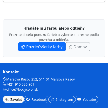
Hľadáte inú farbu alebo odtieň?
Prezrite si celú ponuku farieb a vyberte si presne podľa
povrchu a odtieňa.
Pozrieť všetky farby
Domov
Kontakt
Maršová Rašov 252, 511 01 Maršová Rašov
+421 915 536 901
office@bodycolor.sk
Zavolať
Facebook
Instagram
Youtube