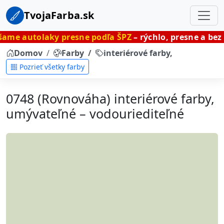
TvojaFarba.sk
ky presne podľa ŠPZ
– rýchlo, presne a bez čakania.
Domov
Farby
interiérové farby, umývateľné
Pozrieť všetky farby
0748 (Rovnováha) interiérové farby,
umývateľné – vodouriediteľné