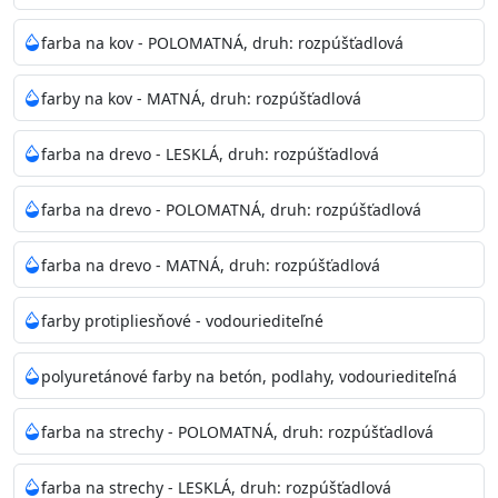
Odtieň
: Biela + je možné tónovať podľa RAL, NCS,
farba na kov - POLOMATNÁ, druh: rozpúšťadlová
Pantone
farby na kov - MATNÁ, druh: rozpúšťadlová
Informácie k aplikácií
farba na drevo - LESKLÁ, druh: rozpúšťadlová
Pred použitím farbu narieďte do 10% vodou podľa
spôsobu aplikácie. Dobre premiešajte a občas opakujte
farba na drevo - POLOMATNÁ, druh: rozpúšťadlová
aj počas náteru. Naneste jednu
vrstvu štetcom, valčekom alebo striekacou pištoľou
farba na drevo - MATNÁ, druh: rozpúšťadlová
farba zasychá na dotyk po 30-60min./23°C po
dokonalom preschnutí minimálne 3-
farby protipliesňové - vodouriediteľné
4hod/23°C je možné aplikovať ďalšiu vrstvu náteru.
Doba schnutia je závislá na poveternostných
polyuretánové farby na betón, podlahy, vodouriediteľná
podmienkach s vyššou vlhkosťou a nižšou
teplotou sa doba schnutia predlžuje.
farba na strechy - POLOMATNÁ, druh: rozpúšťadlová
Neaplikujte pri teplote pod 5°C a nad teplotu 35°C alebo
farba na strechy - LESKLÁ, druh: rozpúšťadlová