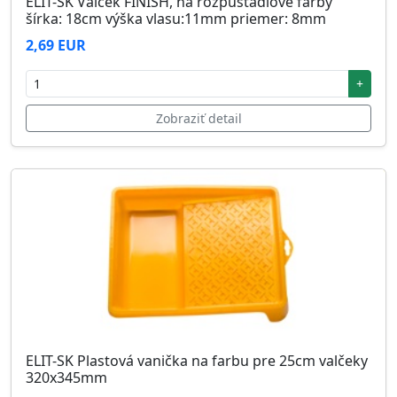
ELIT-SK Valček FINISH, na rozpúšťadlové farby
šírka: 18cm výška vlasu:11mm priemer: 8mm
2,69 EUR
+
Zobraziť detail
ELIT-SK Plastová vanička na farbu pre 25cm valčeky
320x345mm