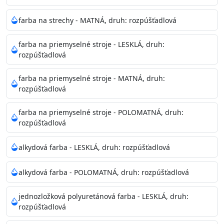
pri relatívnej vlhkosti nad 80%.
farba na strechy - MATNÁ, druh: rozpúšťadlová
Nepoužitá farba vyžaduje špeciálne zaobchádzanie na
farba na priemyselné stroje - LESKLÁ, druh:
bezpečnú likvidáciu.
rozpúšťadlová
Riedenie
farba na priemyselné stroje - MATNÁ, druh:
: do 10% vodou, podľa spôsobu aplikácie
rozpúšťadlová
Doba schnutia na dotyk
: 30-60 minut
Doba na druhý náter
: 3-4 hodiny
farba na priemyselné stroje - POLOMATNÁ, druh:
Balenie
: 750ml, 1l, 3l, 9l, 15l
rozpúšťadlová
Výdatnosť na jednu vrstvu
: 13-16 m2/l
Aplikácia
: štetec, valček, striekacia pištoľ
alkydová farba - LESKLÁ, druh: rozpúšťadlová
Povrchová úprava
: 1
Je možné tónovať v systéme Colorfull
: áno
alkydová farba - POLOMATNÁ, druh: rozpúšťadlová
Merná hmotnosť
: 1,54 ± 0,02 Kg / L (ISO 2811)
Čistenie
: vodou
jednozložková polyuretánová farba - LESKLÁ, druh:
rozpúšťadlová
Príprava povrchu