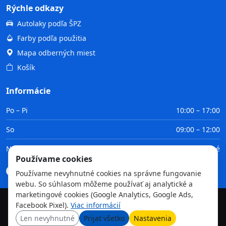
Rýchle odkazy
Autolaky podľa ŠPZ
Farby podľa použitia
Mapa odberných miest
Košík
Informácie
Po – Pi
10:00 – 17:00
So
09:00 – 12:00
Ne
Zatvorené
Používame cookies
Doprava
Platba
Obchodné podmienky
GDPR
Používame nevyhnutné cookies na správne fungovanie
webu. So súhlasom môžeme používať aj analytické a
marketingové cookies (Google Analytics, Google Ads,
Facebook Pixel).
Viac informácií
©
2026
TvojaFarba.sk • Všetky práva vyhradené
Len nevyhnutné
Prijať všetko
Nastavenia
GDPR
Obchodné podmienky
Doprava
Platba