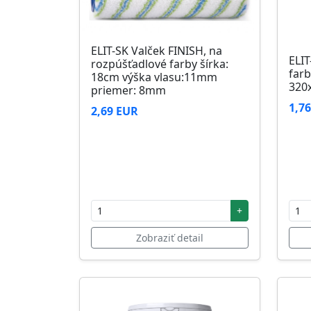
ELIT-SK Valček FINISH, na
ELIT
rozpúšťadlové farby šírka:
farb
18cm výška vlasu:11mm
320
priemer: 8mm
1,7
2,69 EUR
+
Zobraziť detail