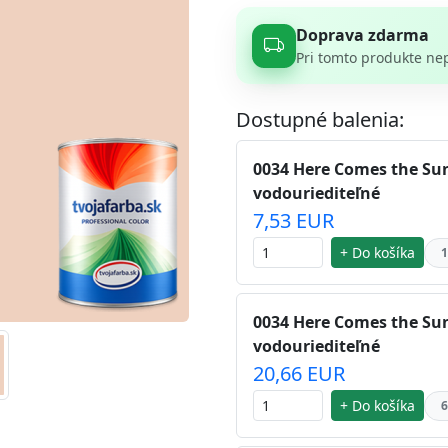
Doprava zdarma
Pri tomto produkte ne
Dostupné balenia:
0034 Here Comes the Sun
vodouriediteľné
7,53 EUR
+ Do košíka
1
0034 Here Comes the Sun
vodouriediteľné
20,66 EUR
+ Do košíka
6