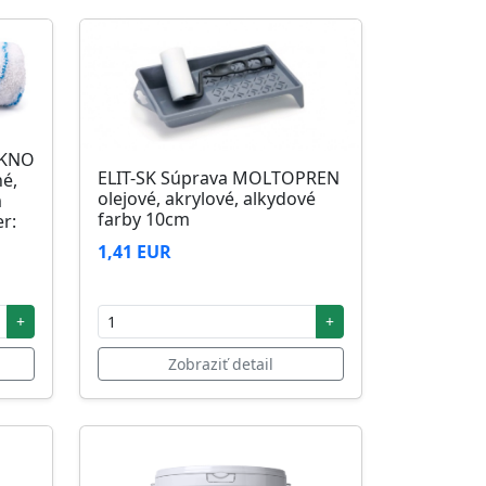
ÁKNO
ELIT-SK Súprava MOLTOPREN
né,
olejové, akrylové, alkydové
m
farby 10cm
r:
1,41 EUR
+
+
Zobraziť detail