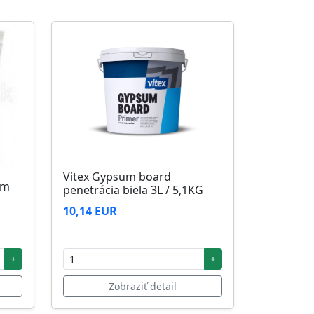
Vitex Gypsum board
5m
penetrácia biela 3L / 5,1KG
10,14 EUR
+
+
Zobraziť detail