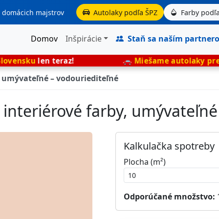
aj domácich majstrov
Autolaky podľa ŠPZ
Farby podľa
Domov
Inšpirácie
Staň sa naším partner
 teraz!
🚗
Miešame autolaky presne podľa ŠP
, umývateľné – vodouriediteľné
 interiérové farby, umývateľné
Kalkulačka spotreby
Plocha (m²)
Odporúčané množstvo: