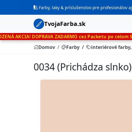
Farby, laky & príslušenstvo pre profesionálov 
TvojaFarba.sk
!
DOPRAVA ZADARMO cez Packetu po celom Slovensku
len
Domov
Farby
interiérové farby
0034 (Prichádza slnko)