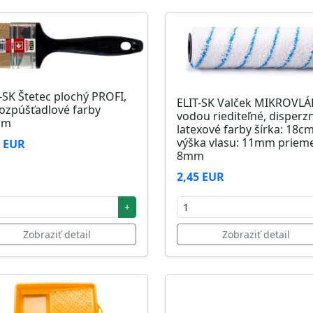
-SK Štetec plochý PROFI,
ELIT-SK Valček MIKROVL
ozpúšťadlové farby
vodou riediteľné, disperz
mm
latexové farby šírka: 18c
výška vlasu: 11mm prieme
1 EUR
8mm
2,45 EUR
+
Zobraziť detail
Zobraziť detail