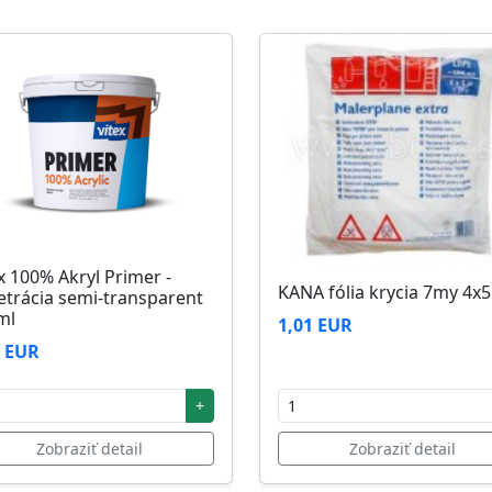
zi 5°C až 25°C
x 100% Akryl Primer -
KANA fólia krycia 7my 4x
etrácia semi-transparent
ml
1,01 EUR
2 EUR
+
Zobraziť detail
Zobraziť detail