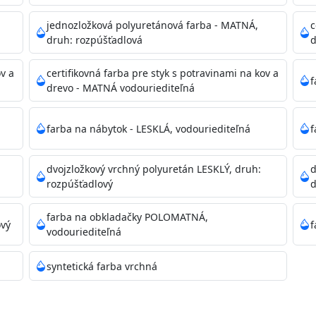
dzanie na bezpečnú likvidáciu.
jednozložková polyuretánová farba - MATNÁ,
c
druh: rozpúšťadlová
d
ikácie
ov a
certifikovná farba pre styk s potravinami na kov a
f
drevo - MATNÁ vodouriediteľná
farba na nábytok - LESKLÁ, vodouriediteľná
f
dvojzložkový vrchný polyuretán LESKLÝ, druh:
d
11)
rozpúšťadlový
d
farba na obkladačky POLOMATNÁ,
ový
f
vodouriediteľná
ené prachu, mastnoty, solí a materiálov so zlou priľnavosťou
syntetická farba vrchná
 Acrylic light putty a prebrúste. Nové alebo porézne povrch
tery Acrylan Unco, Gypsum board alebo Vitex Primer 100% 