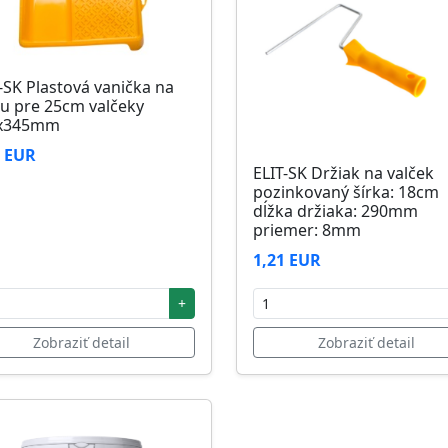
-SK Plastová vanička na
u pre 25cm valčeky
x345mm
6 EUR
ELIT-SK Držiak na valček
pozinkovaný šírka: 18cm
dĺžka držiaka: 290mm
priemer: 8mm
1,21 EUR
+
Zobraziť detail
Zobraziť detail