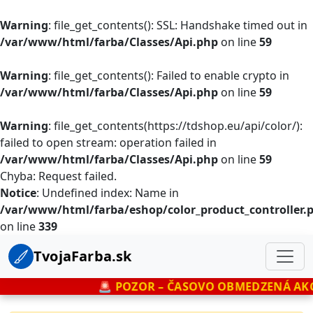
Warning
: file_get_contents(): SSL: Handshake timed out in
/var/www/html/farba/Classes/Api.php
on line
59
Warning
: file_get_contents(): Failed to enable crypto in
/var/www/html/farba/Classes/Api.php
on line
59
Warning
: file_get_contents(https://tdshop.eu/api/color/):
failed to open stream: operation failed in
/var/www/html/farba/Classes/Api.php
on line
59
Chyba: Request failed.
Notice
: Undefined index: Name in
/var/www/html/farba/eshop/color_product_controller.
on line
339
TvojaFarba.sk
🚨
POZOR – ČASOVO OBMEDZENÁ AKC