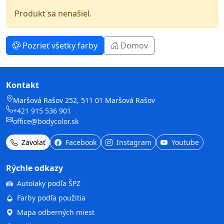
Produkt sa nenašiel.
Pozrieť všetky farby
Domov
Kontakt
Maršová Rašov 252, 511 01 Maršová Rašov
+421 915 536 901
office@bodycolor.sk
Zavolať
Facebook
Instagram
Youtube
Rýchle odkazy
Autolaky podľa ŠPZ
Farby podľa použitia
Mapa odberných miest