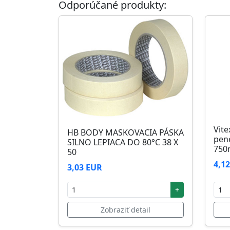
Odporúčané produkty:
Skladovanie
48 mesiacov v orig. uzavretých obaloch med
Vite
HB BODY MASKOVACIA PÁSKA
pen
SILNO LEPIACA DO 80°C 38 X
750
50
4,1
3,03 EUR
+
Zobraziť detail