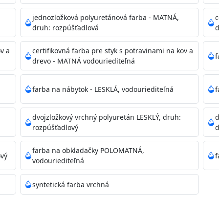
dzanie na bezpečnú likvidáciu.
jednozložková polyuretánová farba - MATNÁ,
c
druh: rozpúšťadlová
d
ikácie
ov a
certifikovná farba pre styk s potravinami na kov a
f
drevo - MATNÁ vodouriediteľná
farba na nábytok - LESKLÁ, vodouriediteľná
f
dvojzložkový vrchný polyuretán LESKLÝ, druh:
d
11)
rozpúšťadlový
d
farba na obkladačky POLOMATNÁ,
ový
f
vodouriediteľná
ené prachu, mastnoty, solí a materiálov so zlou priľnavosťou
syntetická farba vrchná
 Acrylic light putty a prebrúste. Nové alebo porézne povrch
tery Acrylan Unco, Gypsum board alebo Vitex Primer 100% 