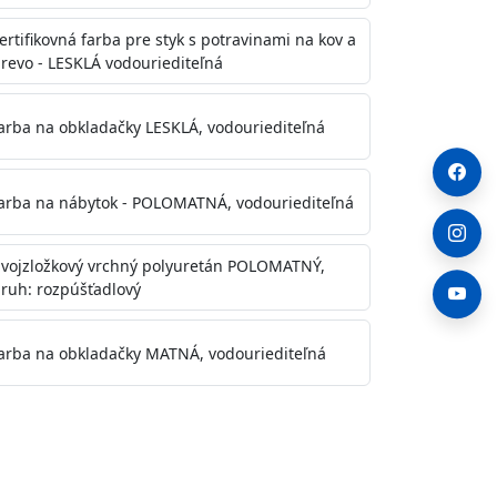
ertifikovná farba pre styk s potravinami na kov a
revo - LESKLÁ vodouriediteľná
arba na obkladačky LESKLÁ, vodouriediteľná
arba na nábytok - POLOMATNÁ, vodouriediteľná
vojzložkový vrchný polyuretán POLOMATNÝ,
ruh: rozpúšťadlový
arba na obkladačky MATNÁ, vodouriediteľná
. Otvory alebo trhliny vyplňte
y natreté menej kvalitnými farbami
a na škvrny použite Blanco eco