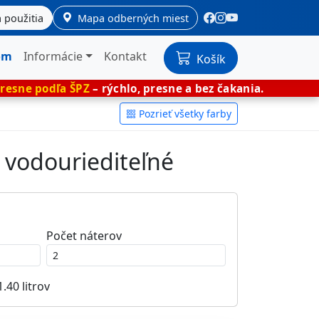
 použitia
Mapa odberných miest
om
Informácie
Kontakt
Košík
ŠPZ
– rýchlo, presne a bez čakania.
🎨 Miešan
Pozrieť všetky farby
 vodouriediteľné
Počet náterov
1.40
litrov