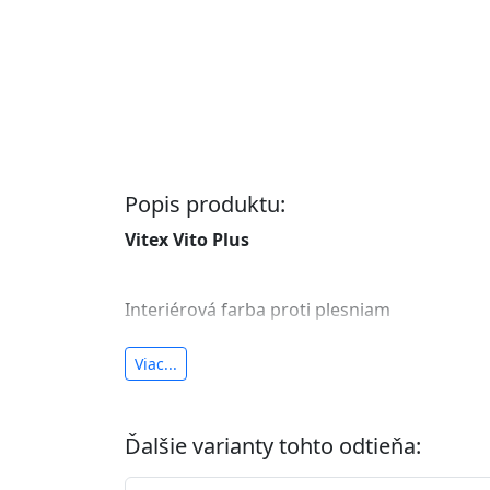
Popis produktu:
Vitex Vito Plus
Interiérová farba proti plesniam
antibakteriálna a umývateľná
Viac...
vysoká krycia schopnosť a výdatnosť
Je interiérová protiplesňová farba s iónmi
Ďalšie varianty tohto odtieňa:
znižuje (o 99,9%) množstvo baktérií na povr