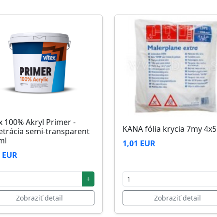
zi 5°C až 25°C
x 100% Akryl Primer -
KANA fólia krycia 7my 4x
etrácia semi-transparent
ml
1,01 EUR
2 EUR
+
Zobraziť detail
Zobraziť detail