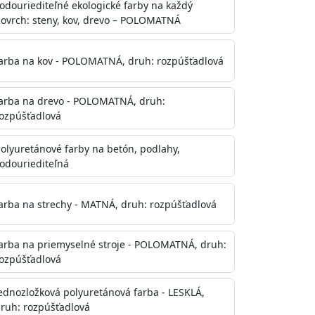
odouriediteľné ekologické farby na každý
ovrch: steny, kov, drevo – POLOMATNÁ
arba na kov - POLOMATNÁ, druh: rozpúšťadlová
arba na drevo - POLOMATNÁ, druh:
ozpúšťadlová
olyuretánové farby na betón, podlahy,
odouriediteľná
te aj počas náteru. Naneste jednu
onalom preschnutí minimálne 3-
arba na strechy - MATNÁ, druh: rozpúšťadlová
ienkach s vyššou vlhkosťou a nižšou
arba na priemyselné stroje - POLOMATNÁ, druh:
ozpúšťadlová
ednozložková polyuretánová farba - LESKLÁ,
ruh: rozpúšťadlová