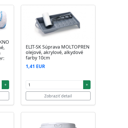
ÁKNO
ELIT-SK Súprava MOLTOPREN
né,
olejové, akrylové, alkydové
m
farby 10cm
r:
1,41 EUR
+
+
Zobraziť detail