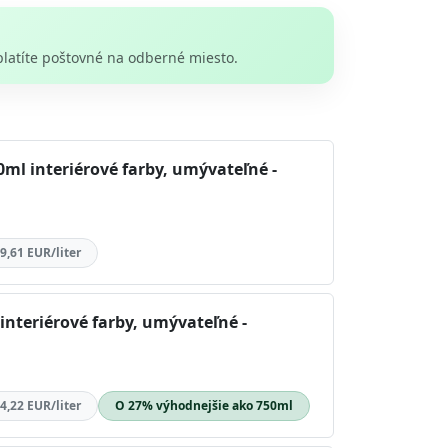
platíte poštovné na odberné miesto.
l interiérové farby, umývateľné -
9,61 EUR/liter
nteriérové farby, umývateľné -
4,22 EUR/liter
O 27% výhodnejšie ako 750ml