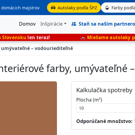
aj domácich majstrov
Autolaky podľa ŠPZ
Farby podľa
Domov
Inšpirácie
Staň sa naším partner
n teraz!
🚗
Miešame autolaky presne podľa 
, umývateľné – vodouriediteľné
nteriérové farby, umývateľné –
Kalkulačka spotreby
Plocha (m²)
Odporúčané množstvo: