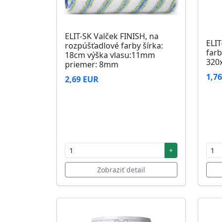
ELIT-SK Valček FINISH, na
ELIT
rozpúšťadlové farby šírka:
farb
18cm výška vlasu:11mm
320
priemer: 8mm
1,7
2,69 EUR
+
Zobraziť detail