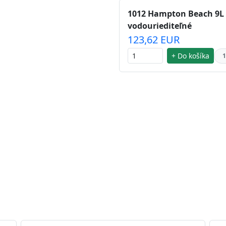
1012 Hampton Beach 9L i
vodouriediteľné
123,62 EUR
+ Do košíka
1
 striebra.
Vďaka svojmu špeciálnemu zloženiu
chu náteru. Preto je
vhodná na nátery priestor s