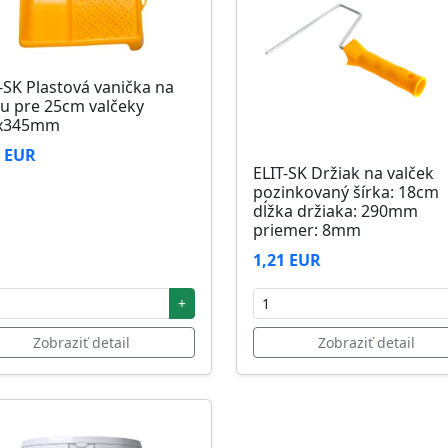
-SK Plastová vanička na
u pre 25cm valčeky
x345mm
6 EUR
ELIT-SK Držiak na valček
pozinkovaný šírka: 18cm
dĺžka držiaka: 290mm
priemer: 8mm
1,21 EUR
+
Zobraziť detail
Zobraziť detail