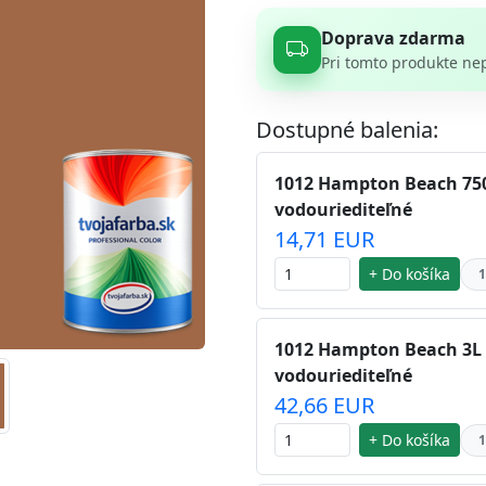
Doprava zdarma
Pri tomto produkte ne
Dostupné balenia:
1012 Hampton Beach 750m
vodouriediteľné
14,71 EUR
+ Do košíka
1
1012 Hampton Beach 3L i
vodouriediteľné
42,66 EUR
+ Do košíka
1