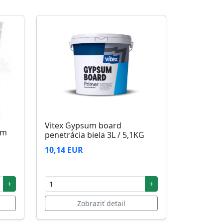
Vitex Gypsum board
5m
penetrácia biela 3L / 5,1KG
10,14 EUR
+
+
Zobraziť detail