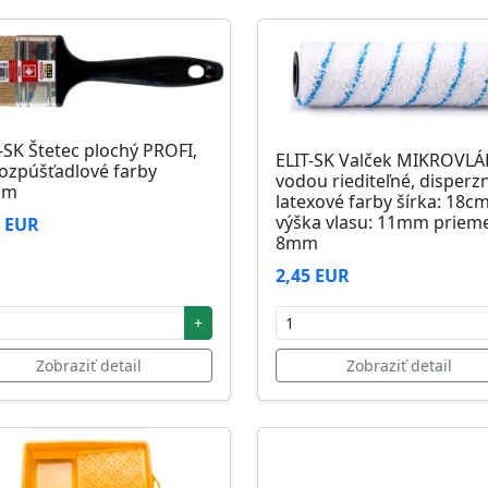
-SK Štetec plochý PROFI,
ELIT-SK Valček MIKROVL
ozpúšťadlové farby
vodou riediteľné, disperz
mm
latexové farby šírka: 18c
výška vlasu: 11mm prieme
1 EUR
8mm
2,45 EUR
+
Zobraziť detail
Zobraziť detail