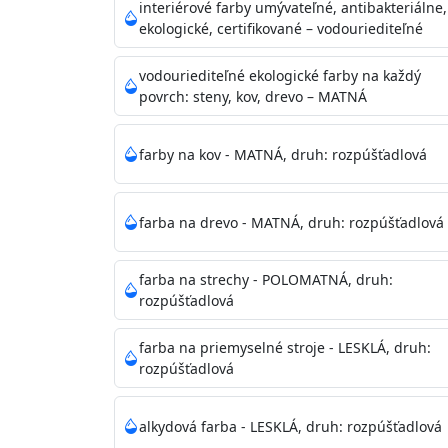
vysokými nárokmi na hygienickú čistotu 
interiérové farby umývateľné, antibakteriálne,
sály, potravinárske priestory, detské izby,
ekologické, certifikované – vodouriediteľné
vhodná aj do bežných priestorov.
Je plne u
zachovaní priedušnosti vodných pár z natre
vodouriediteľné ekologické farby na každý
povrch: steny, kov, drevo – MATNÁ
vysokú výdatnosť a výborný rozliv. Je možné 
farby na kov - MATNÁ, druh: rozpúšťadlová
Odtieň
: Biela + je možné tónovať podľa RAL
farba na drevo - MATNÁ, druh: rozpúšťadlová
Informácie k aplikácií
Pred použitím farbu narieďte do 10% vodou 
vrstvu štetcom, valčekom alebo striekacou 
farba na strechy - POLOMATNÁ, druh:
4hod/23°C je možné aplikovať ďalšiu vrstvu
rozpúšťadlová
teplotou sa doba schnutia predlžuje.
farba na priemyselné stroje - LESKLÁ, druh:
rozpúšťadlová
Neaplikujte pri teplote pod 5°C a nad teplotu
alkydová farba - LESKLÁ, druh: rozpúšťadlová