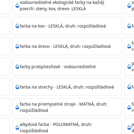
ako sú nemocnice, pôrodnice, operačné
vodouriediteľné ekologické farby na každý
v
 školy, škôlky, telocvične, a samozrejme je
povrch: steny, kov, drevo- LESKLÁ
p
mývateľná (trieda 2 podľa EN 13300) pri
tých povrchov. Má vynikajúcu kryciu schopnosť,
farba na kov - LESKLÁ, druh: rozpúšťadlová
f
ju tónovať v bohatej škále odtieňov.
f
farba na drevo - LESKLÁ, druh: rozpúšťadlová
, NCS, Pantone
r
p
farby protipliesňové - vodouriediteľné
v
podľa spôsobu aplikácie. Dobre premiešajte a občas opakuj
pištoľou farba zasychá na dotyk po 30-60min./23°C po dok
farba na strechy - LESKLÁ, druh: rozpúšťadlová
f
 náteru. Doba schnutia je závislá na poveternostných podm
farba na priemyselné stroje - MATNÁ, druh:
f
rozpúšťadlová
r
 35°C alebo pri relatívnej vlhkosti nad 80%.
alkydová farba - POLOMATNÁ, druh:
j
rozpúšťadlová
d