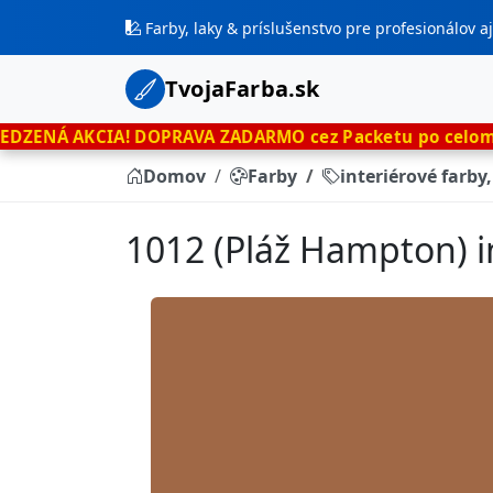
Farby, laky & príslušenstvo pre profesionálov 
TvojaFarba.sk
A!
DOPRAVA ZADARMO cez Packetu po celom Slovensku
le
Domov
Farby
interiérové farby
1012 (Pláž Hampton) i