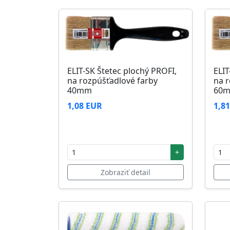
ELIT-SK Štetec plochý PROFI,
ELIT
na rozpúšťadlové farby
na r
40mm
60
1,08 EUR
1,8
+
Zobraziť detail