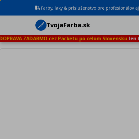
Farby, laky & príslušenstvo pre profesionálov 
TvojaFarba.sk
PRAVA ZADARMO cez Packetu po celom Slovensku
len ter