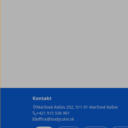
Kontakt
Maršová Rašov 252, 511 01 Maršová Rašov
+421 915 536 901
office@bodycolor.sk