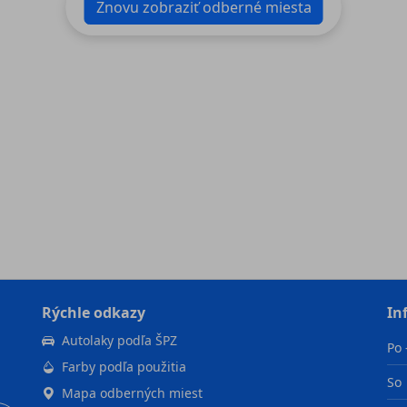
Znovu zobraziť odberné miesta
Rýchle odkazy
In
Autolaky podľa ŠPZ
Po 
Farby podľa použitia
So
Mapa odberných miest