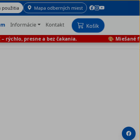
 použitia
Mapa odberných miest
om
Informácie
Kontakt
Košík
rýchlo, presne a bez čakania.
🎨 Miešané far