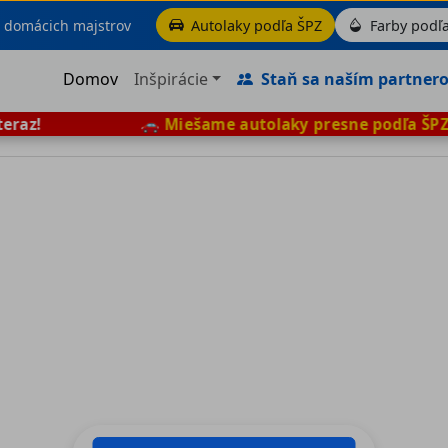
aj domácich majstrov
Autolaky podľa ŠPZ
Farby podľa
Domov
Inšpirácie
Staň sa naším partner
az!
🚗
Miešame autolaky presne podľa ŠPZ
– 