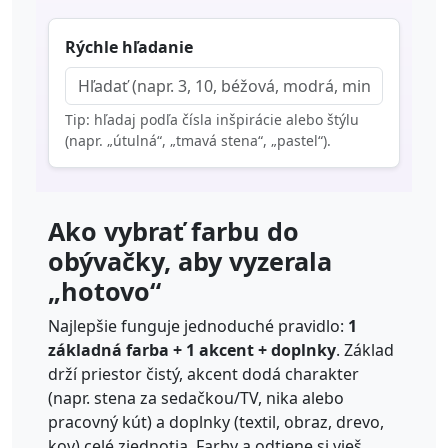
Rýchle hľadanie
Tip: hľadaj podľa čísla inšpirácie alebo štýlu
(napr. „útulná“, „tmavá stena“, „pastel“).
Ako vybrať farbu do
obývačky, aby vyzerala
„hotovo“
Najlepšie funguje jednoduché pravidlo:
1
základná farba + 1 akcent + doplnky
. Základ
drží priestor čistý, akcent dodá charakter
(napr. stena za sedačkou/TV, nika alebo
pracovný kút) a doplnky (textil, obraz, drevo,
kov) celé zjednotia. Farby a odtiene si vieš