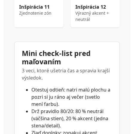
Inšpirácia 11
Inšpirácia 12
Zjednotenie zón
Výrazný akcent +
neutrál
Mini check-list pred
maľovaním
3 veci, ktoré ušetria čas a spravia krajší
výsledok.
Otestuj odtieň: natri malú plochu a
pozri si ju ráno aj večer (svetlo
mení farbu).
Drž pravidlo 80/20: 80 % neutrál
(väčšina stien), 20 % akcent (jedna
stena/detail).
Zlaď doplnky: zopakuj akcent