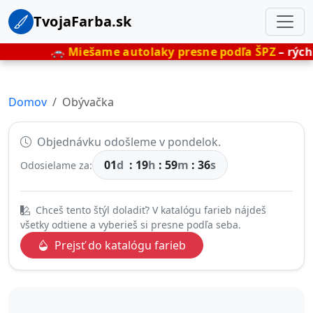
TvojaFarba.sk
🚗
Miešame autolaky presne podľa ŠPZ
– rýchlo, 
Domov
Obývačka
Objednávku odošleme v pondelok.
01
d
:
19
h
:
59
m
:
35
s
Odosielame za:
Chceš tento štýl doladiť? V katalógu farieb nájdeš
všetky odtiene a vyberieš si presne podľa seba.
Prejsť do katalógu farieb