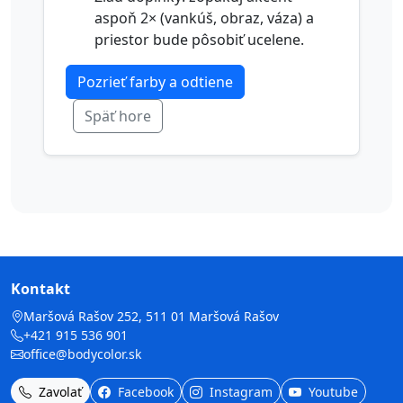
aspoň 2× (vankúš, obraz, váza) a
priestor bude pôsobiť ucelene.
Pozrieť farby a odtiene
Späť hore
Kontakt
Maršová Rašov 252, 511 01 Maršová Rašov
+421 915 536 901
office@bodycolor.sk
Zavolať
Facebook
Instagram
Youtube