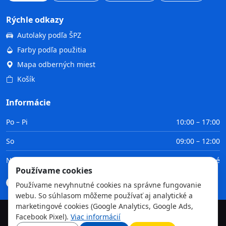
Rýchle odkazy
Autolaky podľa ŠPZ
Farby podľa použitia
Mapa odberných miest
Košík
Informácie
Po – Pi
10:00 – 17:00
So
09:00 – 12:00
Ne
Zatvorené
Používame cookies
Doprava
Platba
Obchodné podmienky
GDPR
Používame nevyhnutné cookies na správne fungovanie
webu. So súhlasom môžeme používať aj analytické a
marketingové cookies (Google Analytics, Google Ads,
Facebook Pixel).
Viac informácií
©
2026
TvojaFarba.sk • Všetky práva vyhradené