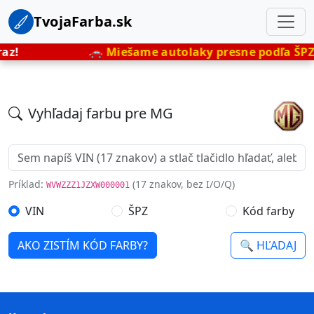
TvojaFarba.sk
az!
🚗
Miešame autolaky presne podľa ŠPZ
Vyhľadaj farbu pre MG
Príklad:
(17 znakov, bez I/O/Q)
WVWZZZ1JZXW000001
VIN
ŠPZ
Kód farby
AKO ZISTÍM KÓD FARBY?
🔍 HĽADAJ