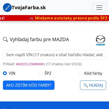
TvojaFarba.sk
z!
🚗
Miešame autolaky presne podľa ŠPZ
–
Vyhľadaj farbu pre MAZDA
Príklad:
(17 znakov, bez I/O/Q)
WVWZZZ1JZXW000001
VIN
ŠPZ
Kód farby
AKO ZISTÍM KÓD FARBY?
🔍 HĽADAJ