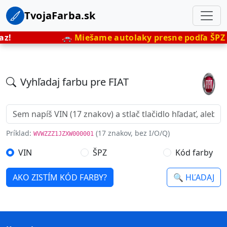
TvojaFarba.sk
z!
🚗
Miešame autolaky presne podľa ŠPZ
–
Vyhľadaj farbu pre FIAT
Príklad:
(17 znakov, bez I/O/Q)
WVWZZZ1JZXW000001
VIN
ŠPZ
Kód farby
AKO ZISTÍM KÓD FARBY?
🔍 HĽADAJ