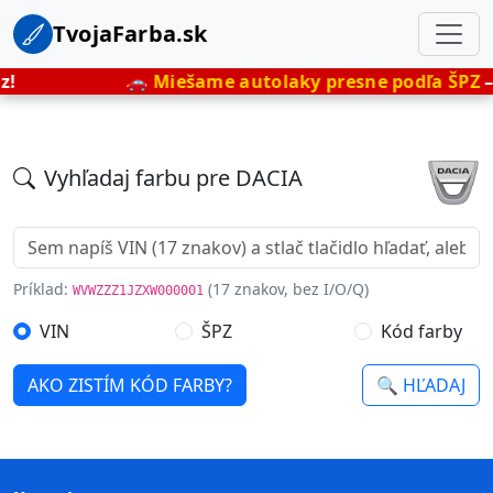
TvojaFarba.sk
z!
🚗
Miešame autolaky presne podľa ŠPZ
– 
Vyhľadaj farbu pre DACIA
Príklad:
(17 znakov, bez I/O/Q)
WVWZZZ1JZXW000001
VIN
ŠPZ
Kód farby
AKO ZISTÍM KÓD FARBY?
🔍 HĽADAJ